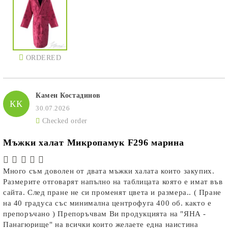
ORDERED
Камен Костадинов
КК
30.07.2026
Checked order
Мъжки халат Микропамук F296 марина
Много съм доволен от двата мъжки халата които закупих.
Размерите отговарят напълно на таблицата която е имат във
сайта. След пране не си променят цвета и размера.. ( Пране
на 40 градуса със минимална центрофуга 400 об. както е
препоръчано ) Препоръчвам Ви продукцията на "ЯНА -
Панагюрище" на всички които желаете една наистина