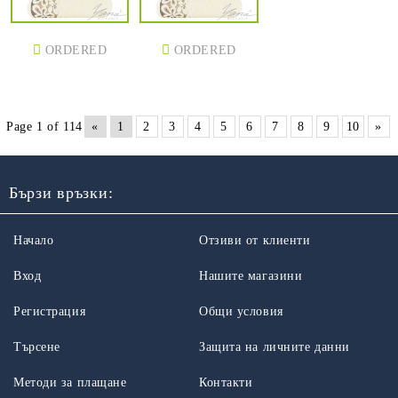
ORDERED
ORDERED
Page 1 of 114
«
1
2
3
4
5
6
7
8
9
10
»
Бързи връзки:
Начало
Отзиви от клиенти
Вход
Нашите магазини
Регистрация
Общи условия
Търсене
Защита на личните данни
Методи за плащане
Контакти