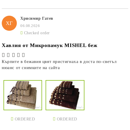
Хрисимир Гатев
ХГ
06.08.2026
Checked order
Хавлия от Микропамук MISHEL беж
Кърпите в бежавия цвят пристигнаха в доста по-светъл
нюанс от снимките на сайта
ORDERED
ORDERED