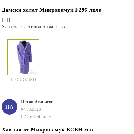
ORDERED
ORDERED
ORDERED
Дамски халат Микропамук F296 лила
Халатът е с отлично качество.
ORDERED
ORDERED
ORDERED
ORDERED
ORDERED
Петко Атанасов
ПА
04.08.2026
Checked order
Хавлия от Микропамук ЕСЕН сив