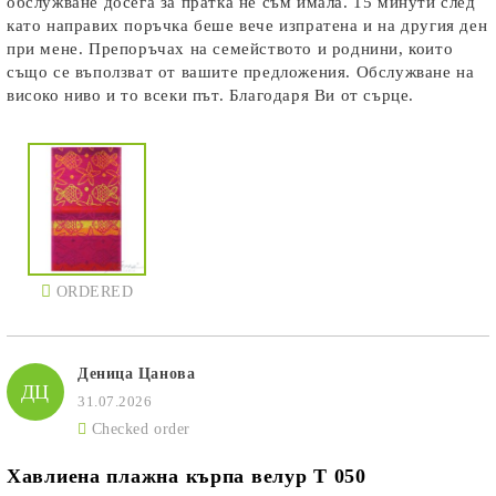
обслужване досега за пратка не съм имала. 15 минути след
като направих поръчка беше вече изпратена и на другия ден
при мене. Препоръчах на семейството и роднини, които
също се въползват от вашите предложения. Обслужване на
високо ниво и то всеки път. Благодаря Ви от сърце.
ORDERED
Деница Цанова
ДЦ
31.07.2026
Checked order
Хавлиена плажна кърпа велур Т 050