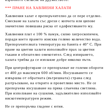
*** ПРАНЕ НА ХАВЛИЕНИ ХАЛАТИ
Хавлиения халат е препоръчително да се пере отделно.
Смесване на халата със дрехи с копчета или ципове
значително повишава риска от одефектяването му.
Хавлиения плат е 100 % памук, силно хигроскопичен,
поради което прането изисква голямо количество вода.
Препоръчителната температура на банята е 40° С. При
пране на цветни халати използвайте прах за цветни
тъкани и обезателно омекотител. След изпирането,
халата трябва да се изплакне добре няколко пъти.
При центрофугиране се препоръчват не големи обороти
от 400 до максимум 600 об/мин. Изсушаването се
извършва от обратната (вътрешната) страна след
разтръскване, на открито и проветливо място. Не се
препоръчва изсушаване на пряка слънчева светлина.
При използване на сушилня, задължително използвайте
нискотемпературен режим.
Не се препоръчва гладене с ютия.