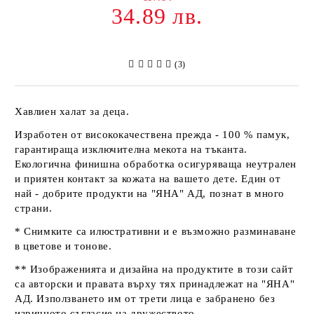
34.89 лв.
(3)
Хавлиен халат за деца.
Изработен от висококачествена прежда - 100 % памук,
гарантираща изключителна мекота на тъканта.
Екологична финишна обработка осигуряваща неутрален
и приятен контакт за кожата на вашето дете. Един от
най - добрите продукти на
"ЯНА" АД
, познат в много
страни.
* Снимките са илюстративни и е възможно разминаване
в цветове и тонове.
** Изображенията и дизайна на продуктите в този сайт
са авторски и правата върху тях принадлежат на
"ЯНА"
АД
. Използването им от трети лица е забранено без
изричното съгласие на дружеството.