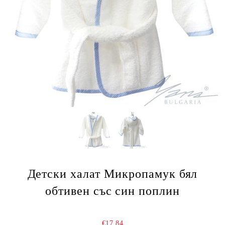
Детски халат Микропамук бял
обтивен със син поплин
€17.84