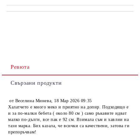
Ревюта
Свързани продукти
от
Веселина Минева
,
18 Мар 2026 09:35
Халатчето е много меко и приятно на допир. Подходящо е
и за по-малки бебета ( около 80 см ) само ръкавите идват
малко по-дълги, все пак е 92 см. Взимала съм и хавлии на
тази марка. Бих казала, че всички са качествени, затова ги
препоръчвам!