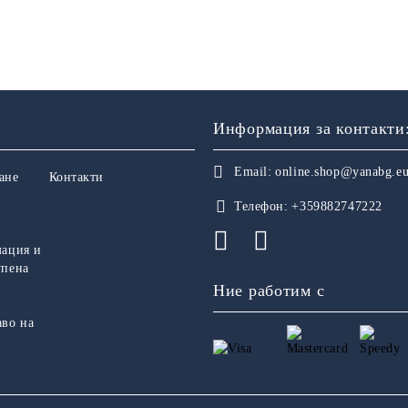
Информация за контакти
Email:
online.shop@yanabg.e
ане
Контакти
Телефон:
+359882747222
мация и
упена
Ние работим с
аво на