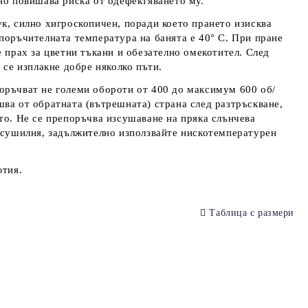
но повишава риска от одефектяването му.
к, силно хигроскопичен, поради което прането изисква
поръчителната температура на банята е 40° С. При пране
е прах за цветни тъкани и обезателно омекотител. След
 се изплакне добре няколко пъти.
оръчват не големи обороти от 400 до максимум 600 об/
ва от обратната (вътрешната) страна след разтръскване,
то. Не се препоръчва изсушаване на пряка слънчева
 сушилня, задължително използвайте нискотемпературен
ютия.
Таблица с размери