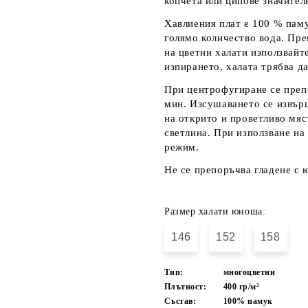
копчета или ципове значител
Хавлиения плат е 100 % паму
голямо количество вода. Пре
на цветни халати използвайт
изпирането, халата трябва да
При центрофугиране се преп
мин. Изсушаването се извърш
на открито и проветливо мяс
светлина. При използване на
режим.
Не се препоръчва гладене с 
Размер халати юноша:
146
152
158
Тип:
многоцветни
Плътност:
400 гр/м²
Състав:
100% памук