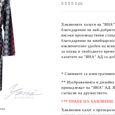
(1)
Хавлиените халати на
"ЯНА"
благодарение на най-добрите
високи производствени стан
благодарение на швейцарск
изключително удобен на всякъ
за плажа и свободното време
халатите на
"ЯНА" АД
са доб
* Снимките са илюстративни 
** Изображенията и дизайна 
принадлежат на
"ЯНА" АД
. 
съгласие на дружеството.
*** ПРАНЕ НА ХАВЛИЕНИ
ятел
Хавлиения халат е препоръчи