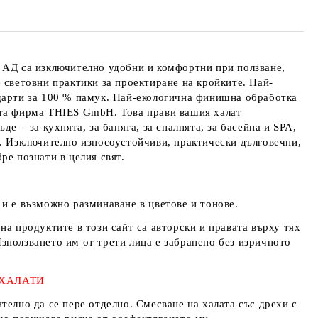
 АД
са изключително удобни и комфортни при ползване,
 световни практики за проектиране на кройките. Най-
дарти за 100 % памук. Най-екологична финишна обработка
ата фирма
THIES GmbH
. Това прави вашия халат
де – за кухнята, за банята, за спалнята, за басейна и SPA,
. Изключително износоустойчиви, практически дълговечни,
ре познати в целия свят.
и е възможно разминаване в цветове и тонове.
на продуктите в този сайт са авторски и правата върху тях
Използването им от трети лица е забранено без изричното
 ХАЛАТИ
телно да се пере отделно. Смесване на халата със дрехи с