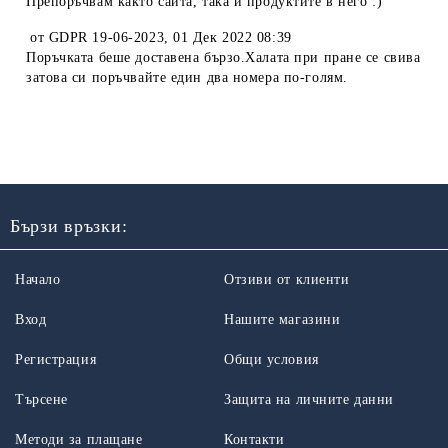
Препоръчвам както сайта, така и продуктите в него :)
от
GDPR 19-06-2023
,
01 Дек 2022 08:39
Поръчката беше доставена бързо.Халата при пране се свива
затова си поръчвайте един два номера по-голям.
Бързи връзки:
Начало
Отзиви от клиенти
Вход
Нашите магазини
Регистрация
Общи условия
Търсене
Защита на личните данни
Методи за плащане
Контакти