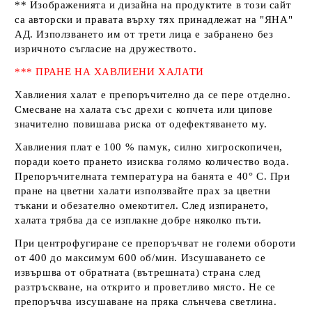
** Изображенията и дизайна на продуктите в този сайт
са авторски и правата върху тях принадлежат на
"ЯНА"
АД
. Използването им от трети лица е забранено без
изричното съгласие на дружеството.
*** ПРАНЕ НА ХАВЛИЕНИ ХАЛАТИ
Хавлиения халат е препоръчително да се пере отделно.
Смесване на халата със дрехи с копчета или ципове
значително повишава риска от одефектяването му.
Хавлиения плат е 100 % памук, силно хигроскопичен,
поради което прането изисква голямо количество вода.
Препоръчителната температура на банята е 40° С. При
пране на цветни халати използвайте прах за цветни
тъкани и обезателно омекотител. След изпирането,
халата трябва да се изплакне добре няколко пъти.
При центрофугиране се препоръчват не големи обороти
от 400 до максимум 600 об/мин. Изсушаването се
извършва от обратната (вътрешната) страна след
разтръскване, на открито и проветливо място. Не се
препоръчва изсушаване на пряка слънчева светлина.