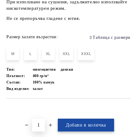
При използване на сушилня, задължително използвайте
нискотемпературен режим.
Не се препоръчва гладене с ютия.
Размер халати възрастни:
Таблица с размери
M
L
XL
XXL
XXXL
Тип:
многоцветни
дамски
Плътност:
400 гр/м²
Състав:
100% памук
Вид изделие:
халат