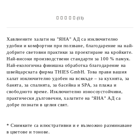
(11)
Хавлиените халати на
"ЯНА" АД
са изключително
удобни и комфортни при ползване, благодарение на най-
добрите световни практики за проектиране на кройките.
Най-високи производствени стандарти за 100 % памук.
Най-екологична финишна обработка благодарение на
швейцарската фирма
THIES GmbH
. Това прави вашия
халат изключително удобен на всякъде – за кухнята, за
банята, за спалнята, за басейна и SPA, за плажа и
свободното време. Изключително износоустойчиви,
практически дълговечни, халатите на
"ЯНА" АД
са
добре познати в целия свят.
* Снимките са илюстративни и е възможно разминаване
в цветове и тонове.