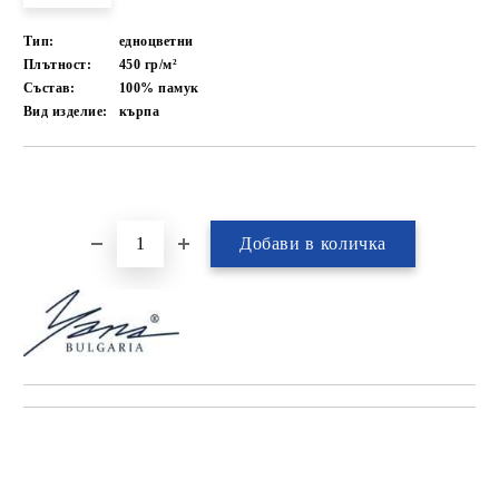
Тип:
едноцветни
Плътност:
450 гр/м²
Състав:
100% памук
Вид изделие:
кърпа