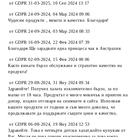
от
GDPR 31-03-2025
,
10 Сеп 2024 13:17
от
GDPR 24-09-2024
,
04 Мар 2024 09:06
Чудесни продукти , мекота и качество. Благодаря!
от
GDPR 24-09-2024
,
03 Мар 2024 08:33
от
GDPR 16-09-2024
,
22 Фев 2024 07:39
Благодаря.Ще зарадвате една принцеса чак в Австралия.
от
GDPR 02-09-2024
,
15 Фев 2024 00:06
Както винаги бързо обслужване и страхотно качество на
продукта!
от
GDPR 29-08-2024
,
31 Яну 2024 09:34
Здравейте! Получих халата изключително бързо, за по
малко от 18 часа. Продуктът е много мекичък и приятен на
допир, изцяло отговаря на снимките в сайта. Изполвам
вашите продукти от години и съм много доволна, че
продължавате да поддържате същите цени и качество,
от
GDPR 06-08-2024
,
19 Яну 2024 12:53
Здравейте. Това е четвърти детски халат,който купувам от
Вас. Мисля,че това говори красноречиво за това,което