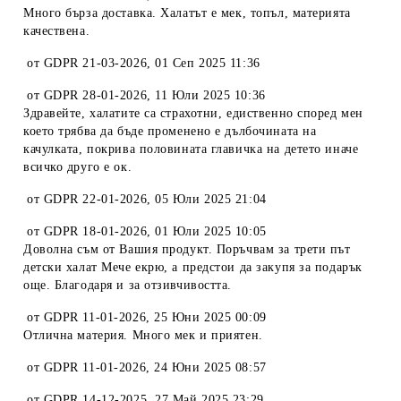
Много бърза доставка. Халатът е мек, топъл, материята
качествена.
от
GDPR 21-03-2026
,
01 Сеп 2025 11:36
от
GDPR 28-01-2026
,
11 Юли 2025 10:36
Здравейте, халатите са страхотни, едиственно според мен
което трябва да бъде променено е дълбочината на
качулката, покрива половината главичка на детето иначе
всичко друго е ок.
от
GDPR 22-01-2026
,
05 Юли 2025 21:04
от
GDPR 18-01-2026
,
01 Юли 2025 10:05
Доволна съм от Вашия продукт. Поръчвам за трети път
детски халат Мече екрю, а предстои да закупя за подарък
още. Благодаря и за отзивчивостта.
от
GDPR 11-01-2026
,
25 Юни 2025 00:09
Отлична материя. Много мек и приятен.
от
GDPR 11-01-2026
,
24 Юни 2025 08:57
от
GDPR 14-12-2025
,
27 Май 2025 23:29