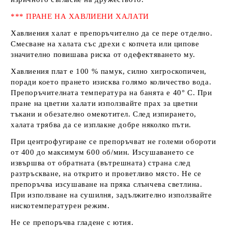
*** ПРАНЕ НА ХАВЛИЕНИ ХАЛАТИ
Хавлиения халат е препоръчително да се пере отделно.
Смесване на халата със дрехи с копчета или ципове
значително повишава риска от одефектяването му.
Хавлиения плат е 100 % памук, силно хигроскопичен,
поради което прането изисква голямо количество вода.
Препоръчителната температура на банята е 40° С. При
пране на цветни халати използвайте прах за цветни
тъкани и обезателно омекотител. След изпирането,
халата трябва да се изплакне добре няколко пъти.
При центрофугиране се препоръчват не големи обороти
от 400 до максимум 600 об/мин. Изсушаването се
извършва от обратната (вътрешната) страна след
разтръскване, на открито и проветливо място. Не се
препоръчва изсушаване на пряка слънчева светлина.
При използване на сушилня, задължително използвайте
нискотемпературен режим.
Не се препоръчва гладене с ютия.