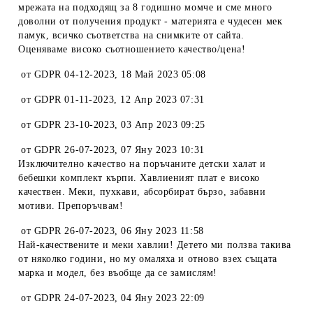
мрежата на подходящ за 8 годишно момче и сме много
доволни от получения продукт - материята е чудесен мек
памук, всичко съответства на снимките от сайта.
Оценяваме високо съотношението качество/цена!
от
GDPR 04-12-2023
,
18 Май 2023 05:08
от
GDPR 01-11-2023
,
12 Апр 2023 07:31
от
GDPR 23-10-2023
,
03 Апр 2023 09:25
от
GDPR 26-07-2023
,
07 Яну 2023 10:31
Изключително качество на поръчаните детски халат и
бебешки комплект кърпи. Хавлиеният плат е високо
качествен. Меки, пухкави, абсорбират бързо, забавни
мотиви. Препоръчвам!
от
GDPR 26-07-2023
,
06 Яну 2023 11:58
Най-качествените и меки хавлии! Детето ми ползва такива
от няколко години, но му омаляха и отново взех същата
марка и модел, без въобще да се замислям!
от
GDPR 24-07-2023
,
04 Яну 2023 22:09