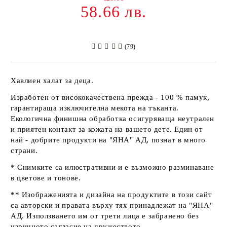
58.66 лв.
(79)
Хавлиен халат за деца.
Изработен от висококачествена прежда - 100 % памук,
гарантираща изключителна мекота на тъканта.
Екологична финишна обработка осигуряваща неутрален
и приятен контакт за кожата на вашето дете. Един от
най - добрите продукти на
"ЯНА" АД
, познат в много
страни.
* Снимките са илюстративни и е възможно разминаване
в цветове и тонове.
** Изображенията и дизайна на продуктите в този сайт
са авторски и правата върху тях принадлежат на
"ЯНА"
АД
. Използването им от трети лица е забранено без
изричното съгласие на дружеството.