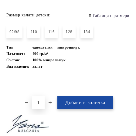
Размер халати детски:
Таблица с размери
92/98
110
116
128
134
Тип:
едноцветни
микропамук
Плътност:
400 гр/м²
Състав:
100% микропамук
Вид изделие:
халат