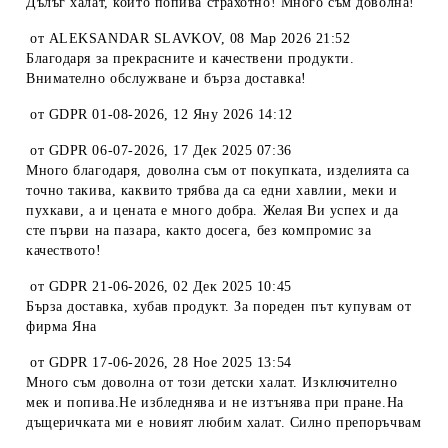
Дълъг халат, който попива страхотно! Много съм доволна!
от
ALEKSANDAR SLAVKOV
,
08 Мар 2026 21:52
Благодаря за прекрасните и качествени продукти.
Внимателно обслужване и бърза доставка!
от
GDPR 01-08-2026
,
12 Яну 2026 14:12
от
GDPR 06-07-2026
,
17 Дек 2025 07:36
Много благодаря, доволна съм от покупката, изделията са
точно такива, каквито трябва да са едни хавлии, меки и
пухкави, а и цената е много добра. Желая Ви успех и да
сте първи на пазара, както досега, без компромис за
качеството!
от
GDPR 21-06-2026
,
02 Дек 2025 10:45
Бърза доставка, хубав продукт. За пореден път купувам от
фирма Яна
от
GDPR 17-06-2026
,
28 Ное 2025 13:54
Много съм доволна от този детски халат. Изключително
мек и попива.Не избледнява и не изтънява при пране.На
дъщеричката ми е новият любим халат. Силно препоръчвам