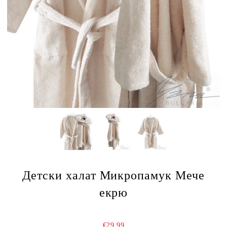
Детски халат Микропамук Мече
екрю
€29.99