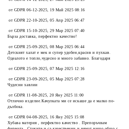
от
GDPR 06-12-2025
,
19 Май 2025 08:16
от
GDPR 22-10-2025
,
05 Апр 2025 06:47
от
GDPR 15-10-2025
,
29 Мар 2025 07:40
Бърза доставка, перфектно качество!
от
GDPR 25-09-2025
,
08 Мар 2025 06:44
Детският халат е мек и супер удобен,красив и пухкав.
Одеалото е топло,чудесно и много забавно. Благодаря
от
GDPR 25-09-2025
,
07 Мар 2025 12:16
от
GDPR 23-09-2025
,
05 Мар 2025 07:28
Чудесни хавлии
от
GDPR 11-08-2025
,
20 Яну 2025 11:00
Отлично изделие.Качулката ми се искаше да е малко по-
дълбока.
от
GDPR 04-08-2025
,
16 Яну 2025 15:08
Хубава материя , перфектно качество . Препоръчвам
фирмата . Стоките и са качественни и нямат нищо общо с