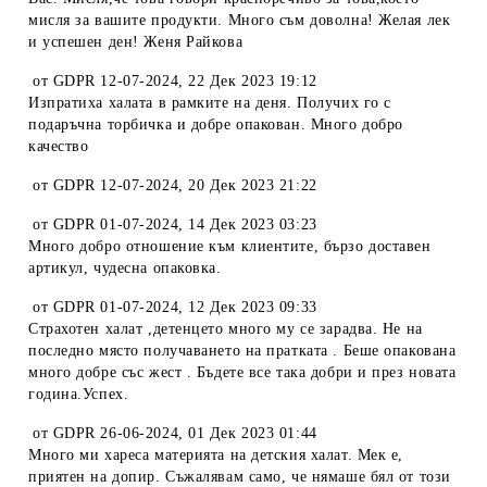
мисля за вашите продукти. Много съм доволна! Желая лек
и успешен ден! Женя Райкова
от
GDPR 12-07-2024
,
22 Дек 2023 19:12
Изпратиха халата в рамките на деня. Получих го с
подаръчна торбичка и добре опакован. Много добро
качество
от
GDPR 12-07-2024
,
20 Дек 2023 21:22
от
GDPR 01-07-2024
,
14 Дек 2023 03:23
Много добро отношение към клиентите, бързо доставен
артикул, чудесна опаковка.
от
GDPR 01-07-2024
,
12 Дек 2023 09:33
Страхотен халат ,детенцето много му се зарадва. Не на
последно място получаването на пратката . Беше опакована
много добре със жест . Бъдете все така добри и през новата
година.Успех.
от
GDPR 26-06-2024
,
01 Дек 2023 01:44
Много ми хареса материята на детския халат. Мек е,
приятен на допир. Съжалявам само, че нямаше бял от този