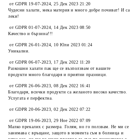
от
GDPR 19-07-2024
,
25 Дек 2023 21:20
Чудесни халати, мека материя и много добре почиват! И са
леки!
от
GDPR 01-07-2024
,
14 Дек 2023 08:50
Качество и бързина!!!
от
GDPR 26-01-2024
,
10 Юли 2023 01:24
Уникални.
от
GDPR 06-07-2023
,
17 Дек 2022 11:20
Разкошни халати пак ще се възползвам от вашите
продукти много благодаря и приятни празници.
от
GDPR 26-06-2023
,
08 Дек 2022 16:41
Благодаря, всички продукти са желаното високо качество.
Услугата е перфектна.
от
GDPR 20-06-2023
,
02 Дек 2022 07:22
от
GDPR 19-06-2023
,
29 Ное 2022 07:09
Малко прекалих с размера. Голям, но го ползвам. Не ми се
занимава с връщане, защото в момента съм в болница и