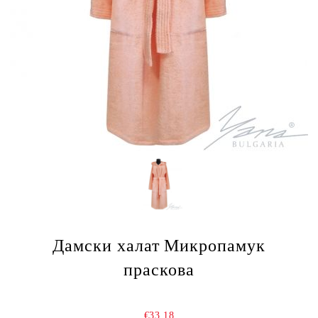
Дамски халат Микропамук
праскова
€33.18