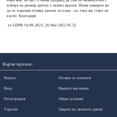
няма как, но ще го имам предвид да съм по вниюателна с
избора на размер.цветът е нежно красив. Имам намерен ие
да си порьчам голяма хаелив за плаж , но това ще стане по
късно. Благодаря
от
GDPR 14-06-2023
,
26 Ное 2022 05:52
Бързи връзки:
Начало
Отзиви от клиенти
Вход
Нашите магазини
Регистрация
Общи условия
Търсене
Защита на личните данни