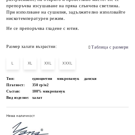
препоръчва изсушаване на пряка слънчева светлина.
При използване на сушилня, задължително използвайте
нискотемпературен режим.
Не се препоръчва гладене с ютия.
Размер халати възрастни:
Таблица с размери
L
XL
XXL
XXXL
Тип:
едноцветни
микропамук
дамски
Плътност:
350 гр/м2
Състав:
100% микропамук
Вид изделие:
халат
Няма наличност