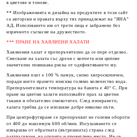
в цветове и тонове.
** Изображенията и дизайна на продуктите в този сайт
са авторски и правата върху тях принадлежат на
"ЯНА"
АД
. Използването им от трети лица е забранено без
изричното съгласие на дружеството.
*** ПРАНЕ НА ХАВЛИЕНИ ХАЛАТИ
Хавлиения халат е препоръчително да се пере отделно.
Смесване на халата със дрехи с копчета или ципове
значително повишава риска от одефектяването му.
Хавлиения плат е 100 % памук, силно хигроскопичен,
поради което прането изисква голямо количество вода.
Препоръчителната температура на банята е 40° С. При
пране на цветни халати използвайте прах за цветни
тъкани и обезателно омекотител. След изпирането,
халата трябва да се изплакне добре няколко пъти.
При центрофугиране се препоръчват не големи обороти
от 400 до максимум 600 об/мин. Изсушаването се
извършва от обратната (вътрешната) страна след
разтръскване, на открито и проветливо място. Не се