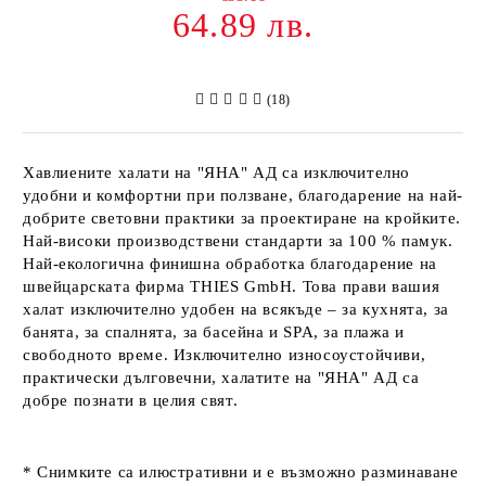
64.89 лв.
(18)
Хавлиените халати на
"ЯНА" АД
са изключително
удобни и комфортни при ползване, благодарение на най-
добрите световни практики за проектиране на кройките.
Най-високи производствени стандарти за 100 % памук.
Най-екологична финишна обработка благодарение на
швейцарската фирма
THIES GmbH
. Това прави вашия
халат изключително удобен на всякъде – за кухнята, за
банята, за спалнята, за басейна и SPA, за плажа и
свободното време. Изключително износоустойчиви,
практически дълговечни, халатите на
"ЯНА" АД
са
добре познати в целия свят.
* Снимките са илюстративни и е възможно разминаване