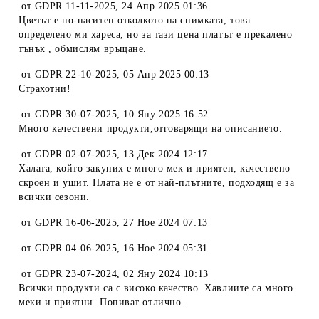
от
GDPR 11-11-2025
,
24 Апр 2025 01:36
Цветът е по-наситен отколкото на снимката, това
определено ми хареса, но за тази цена платът е прекалено
тънък , обмислям връщане.
от
GDPR 22-10-2025
,
05 Апр 2025 00:13
Страхотни!
от
GDPR 30-07-2025
,
10 Яну 2025 16:52
Много качествени продукти,отговарящи на описанието.
от
GDPR 02-07-2025
,
13 Дек 2024 12:17
Халата, който закупих е много мек и приятен, качествено
скроен и ушит. Плата не е от най-плътните, подходящ е за
всички сезони.
от
GDPR 16-06-2025
,
27 Ное 2024 07:13
от
GDPR 04-06-2025
,
16 Ное 2024 05:31
от
GDPR 23-07-2024
,
02 Яну 2024 10:13
Всички продукти са с високо качество. Хавлиите са много
меки и приятни. Попиват отлично.