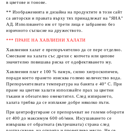
в цветове и тонове.
** Изображенията и дизайна на продуктите в този сайт
са авторски и правата върху тях принадлежат на
"ЯНА"
АД
. Използването им от трети лица е забранено без
изричното съгласие на дружеството.
*** ПРАНЕ НА ХАВЛИЕНИ ХАЛАТИ
Хавлиения халат е препоръчително да се пере отделно.
Смесване на халата със дрехи с копчета или ципове
значително повишава риска от одефектяването му.
Хавлиения плат е 100 % памук, силно хигроскопичен,
поради което прането изисква голямо количество вода.
Препоръчителната температура на банята е 40° С. При
пране на цветни халати използвайте прах за цветни
тъкани и обезателно омекотител. След изпирането,
халата трябва да се изплакне добре няколко пъти.
При центрофугиране се препоръчват не големи обороти
от 400 до максимум 600 об/мин. Изсушаването се
извършва от обратната (вътрешната) страна след
разтръскване, на открито и проветливо място. Не се