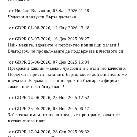
от
Ивайло Вълчанов
,
03 Фев 2026 11:18
Чудесни продукти.Бърза доставка.
от
GDPR 01-08-2026
,
12 Яну 2026 13:18
от
GDPR 05-07-2026
,
16 Дек 2025 08:27
Най- меките, здравите и перфектно попиващи халати !
Благодаря, че продължавате да поддържате качеството си!
от
GDPR 26-06-2026
,
07 Дек 2025 16:04
Прекрасни хавлии – меки, луксозни и с отлично качество.
Поръчката пристигна много бързо, което допълнително ме
впечатли. Радвам се, че попаднах на българска фирма с
такова ниво на обслужване!
от
GDPR 14-06-2026
,
25 Ное 2025 12:52
от
GDPR 25-05-2026
,
05 Ное 2025 06:17
Забележка имам, относно това , че при пране, халатите
пускат много цвят
от
GDPR 17-04-2026
,
28 Сеп 2025 08:32