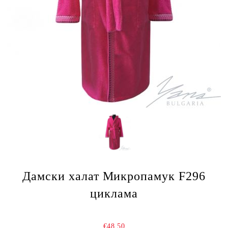
Дамски халат Микропамук F296
циклама
€48.50