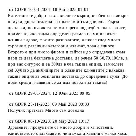
от
GDPR 10-03-2024
,
18 Авг 2023 01:01
Качеството е добро на халвиените кърпи, особено на микро
памука, доста отдавна го ползвам и съм доволна, бърза
доставка, но някак си не ми хареса подредбата на кърпите,
примерно, ако задам определен размер не ми излизат
всички видове, с които разполагате, а после след много
търсене в различни категории излизат, това е едното!
Второто е при много фирми и сайтове до определена сума
пари се дава безплатна доставка, да речем 50,60,70,100лв, а
при вас сигурно и за 300лв няма такава опция, замислете
се! Хубаво да амбицирате и блазните клиентите с някаква
такава опция за безплатна доставка до определена сума! До
нови срещи, надявам се да има поводи за такива!
от
GDPR 29-01-2024
,
12 Юли 2023 09:05
от
GDPR 25-11-2023
,
09 Май 2023 08:33
Получих пратката Много съм доволна
от
GDPR 06-10-2023
,
20 Мар 2023 10:17
Здравейте, продуктите са много добри и качествени,
единственото оплакване е, че мъжката хавлия е малко къса.