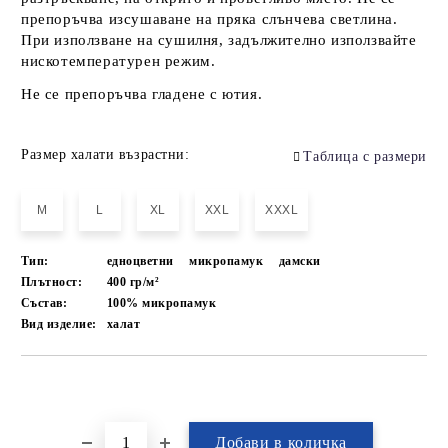
препоръчва изсушаване на пряка слънчева светлина.
При използване на сушилня, задължително използвайте
нискотемпературен режим.
Не се препоръчва гладене с ютия.
Размер халати възрастни:
Таблица с размери
M
L
XL
XXL
XXXL
Тип:
едноцветни
микропамук
дамски
Плътност:
400 гр/м²
Състав:
100% микропамук
Вид изделие:
халат