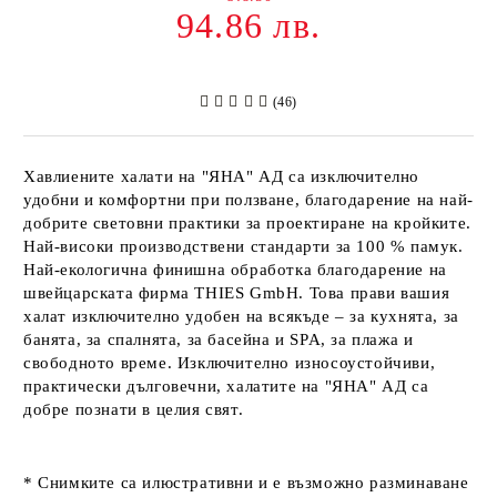
94.86 лв.
(46)
Хавлиените халати на
"ЯНА" АД
са изключително
удобни и комфортни при ползване, благодарение на най-
добрите световни практики за проектиране на кройките.
Най-високи производствени стандарти за 100 % памук.
Най-екологична финишна обработка благодарение на
швейцарската фирма
THIES GmbH
. Това прави вашия
халат изключително удобен на всякъде – за кухнята, за
банята, за спалнята, за басейна и SPA, за плажа и
свободното време. Изключително износоустойчиви,
практически дълговечни, халатите на
"ЯНА" АД
са
добре познати в целия свят.
* Снимките са илюстративни и е възможно разминаване