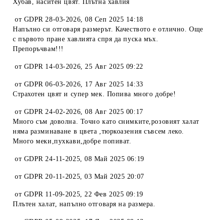
Хубав, наситен цвят. Плътна хавлия
от
GDPR 28-03-2026
,
08 Сеп 2025 14:18
Напълно си отговаря размерът. Качеството е отлично. Още
с първото пране хавлията спря да пуска мъх.
Препоръчвам!!!
от
GDPR 14-03-2026
,
25 Авг 2025 09:22
от
GDPR 06-03-2026
,
17 Авг 2025 14:33
Страхотен цвят и супер мек. Попива много добре!
от
GDPR 24-02-2026
,
08 Авг 2025 00:17
Много съм доволна. Точно като снимките,розовият халат
няма разминаване в цвета ,тюркоазения съвсем леко.
Много меки,пухкави,добре попиват.
от
GDPR 24-11-2025
,
08 Май 2025 06:19
от
GDPR 20-11-2025
,
03 Май 2025 20:07
от
GDPR 11-09-2025
,
22 Фев 2025 09:19
Плътен халат, напълно отговаря на размера.