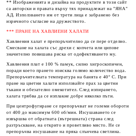
** Изображенията и дизайна на продуктите в този сайт
са авторски и правата върху тях принадлежат на
"ЯНА"
АД
. Използването им от трети лица е забранено без
изричното съгласие на дружеството.
*** ПРАНЕ НА ХАВЛИЕНИ ХАЛАТИ
Хавлиения халат е препоръчително да се пере отделно.
Смесване на халата със дрехи с копчета или ципове
значително повишава риска от одефектяването му.
Хавлиения плат е 100 % памук, силно хигроскопичен,
поради което прането изисква голямо количество вода.
Препоръчителната температура на банята е 40° С. При
пране на цветни халати използвайте прах за цветни
тъкани и обезателно омекотител. След изпирането,
халата трябва да се изплакне добре няколко пъти.
При центрофугиране се препоръчват не големи обороти
от 400 до максимум 600 об/мин. Изсушаването се
извършва от обратната (вътрешната) страна след
разтръскване, на открито и проветливо място. Не се
препоръчва изсушаване на пряка слънчева светлина.