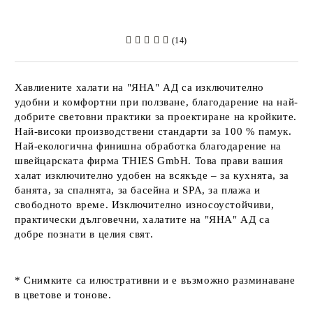
(14)
Хавлиените халати на
"ЯНА" АД
са изключително
удобни и комфортни при ползване, благодарение на най-
добрите световни практики за проектиране на кройките.
Най-високи производствени стандарти за 100 % памук.
Най-екологична финишна обработка благодарение на
швейцарската фирма
THIES GmbH
. Това прави вашия
халат изключително удобен на всякъде – за кухнята, за
банята, за спалнята, за басейна и SPA, за плажа и
свободното време. Изключително износоустойчиви,
практически дълговечни, халатите на
"ЯНА" АД
са
добре познати в целия свят.
* Снимките са илюстративни и е възможно разминаване
в цветове и тонове.