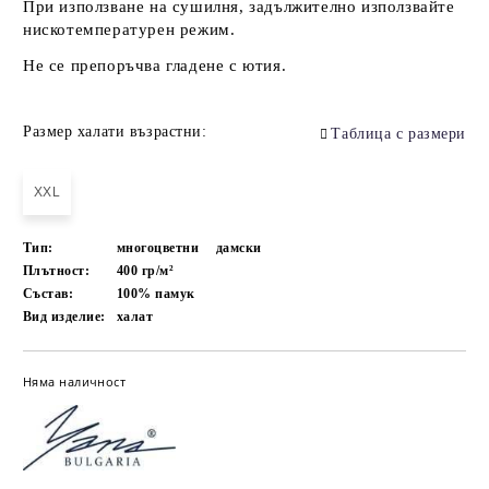
При използване на сушилня, задължително използвайте
нискотемпературен режим.
Не се препоръчва гладене с ютия.
Размер халати възрастни:
Таблица с размери
XXL
Тип:
многоцветни
дамски
Плътност:
400 гр/м²
Състав:
100% памук
Вид изделие:
халат
Няма наличност