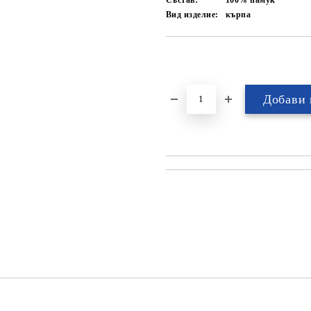
Състав:
100% памук
Вид изделие:
кърпа