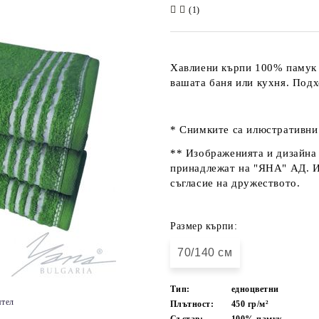
(1)
Хавлиени кърпи 100% памук .
вашата баня или кухня. Под
* Снимките са илюстративни 
** Изображенията и дизайна 
принадлежат на "ЯНА" АД. Из
съгласие на дружеството.
Размер кърпи:
70/140 см
Тип:
едноцветни
ятел
Плътност:
450 гр/м²