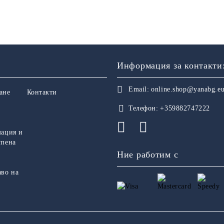
Информация за контакти
Email:
online.shop@yanabg.e
ане
Контакти
Телефон:
+359882747222
мация и
упена
Ние работим с
аво на