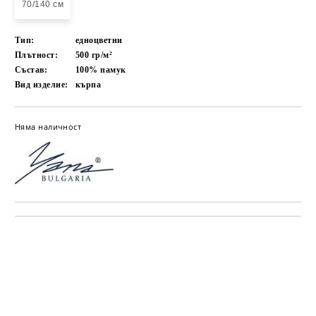
70/140 см
Тип:
едноцветни
Плътност:
500 гр/м²
Състав:
100% памук
Вид изделие:
кърпа
Няма наличност