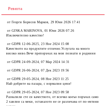
Ревюта
от
Георги Борисов Марков
,
29 Юни 2026 17:41
от
GINKA MARINOVA
,
01 Юни 2026 07:26
Изключително качество!
от
GDPR 12-06-2025
,
23 Ное 2024 15:08
Качеството на продуктите отлично.Услугата на много
високо ниво.Вече препоръчах на мои познати и роднини
от
GDPR 24-09-2024
,
07 Мар 2024 14:31
от
GDPR 26-06-2024
,
07 Дек 2023 19:56
от
GDPR 29-05-2024
,
08 Ное 2023 11:25
Най-добрите на пазара, с нормални цени!
от
GDPR 29-05-2024
,
07 Ное 2023 09:58
Развалили сте си качеството, от всичко коеъо поръчах само
2 хавлии са меки, останалото не се различава от по-евтини