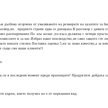
 дълбоко огорчена от умаляването на резмерите на халатите за ба
азмер,но...предните страни едва се допираха.В разговор с дамата о
во разочарование.По -къс колан ,по-къса дължина с четири пръста 
помислите и за нас.Избрах ваше поизводство,не само защото сте ли
акто винаги стилни.Поставих оценка 5,не за лошо качество,а за не
ие също сме ваши клиенти!l
о.
а си в последния момент преди празниците! Продуктите дойдоха за 
ите кърпи, които получих не е от поръчания вид.