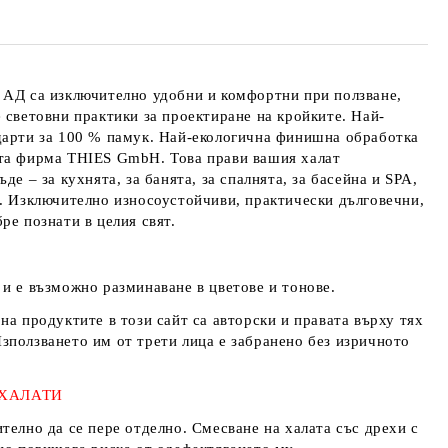
 АД
са изключително удобни и комфортни при ползване,
 световни практики за проектиране на кройките. Най-
дарти за 100 % памук. Най-екологична финишна обработка
ата фирма
THIES GmbH
. Това прави вашия халат
де – за кухнята, за банята, за спалнята, за басейна и SPA,
. Изключително износоустойчиви, практически дълговечни,
ре познати в целия свят.
и е възможно разминаване в цветове и тонове.
на продуктите в този сайт са авторски и правата върху тях
Използването им от трети лица е забранено без изричното
 ХАЛАТИ
телно да се пере отделно. Смесване на халата със дрехи с