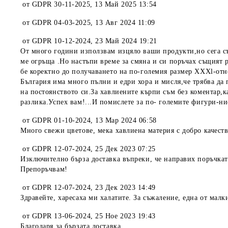
от
GDPR 30-11-2025
,
13 Май 2025 13:54
от
GDPR 04-03-2025
,
13 Авг 2024 11:09
от
GDPR 10-12-2024
,
23 Май 2024 19:21
От много години използвам изцяло ваши продукти,но сега съм
ме огръща .Но настъпи време за смяна и си поръчах същият р
бе коректно до получаването на по-големия размер XXXl-отно
България има много пълни и едри хора и мисля,че трябва да 
на постоянството си.За хавлиените кърпи съм без коментар,к
разлика.Успех вам!...И помислете за по- големите фигури-н
от
GDPR 01-10-2024
,
13 Мар 2024 06:58
Много свежи цветове, мека хавлиена материя с добро качеств
от
GDPR 12-07-2024
,
25 Дек 2023 07:25
Изключително бърза доставка въпреки, че направих поръчкат
Препоръчвам!
от
GDPR 12-07-2024
,
23 Дек 2023 14:49
Здравейте, харесаха ми халатите. За съжаление, една от малк
от
GDPR 13-06-2024
,
25 Ное 2023 19:43
Благодаря за бързата доставка.