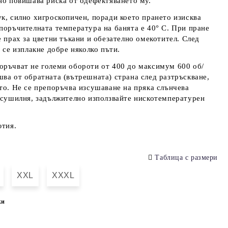
но повишава риска от одефектяването му.
к, силно хигроскопичен, поради което прането изисква
поръчителната температура на банята е 40° С. При пране
е прах за цветни тъкани и обезателно омекотител. След
 се изплакне добре няколко пъти.
оръчват не големи обороти от 400 до максимум 600 об/
ва от обратната (вътрешната) страна след разтръскване,
то. Не се препоръчва изсушаване на пряка слънчева
 сушилня, задължително използвайте нискотемпературен
ютия.
Таблица с размери
XXL
XXXL
ки