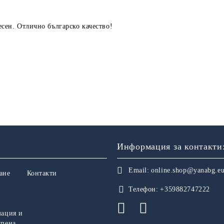
десен. Отлично българско качество!
Информация за контакти
Email:
online.shop@yanabg.e
ане
Контакти
Телефон:
+359882747222
мация и
упена