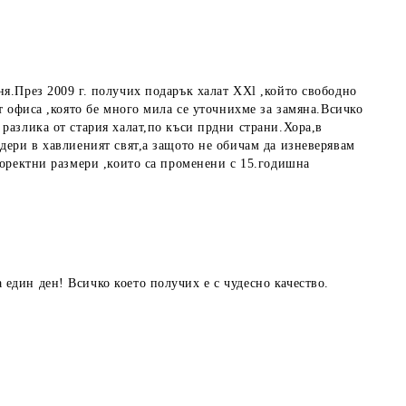
ня.През 2009 г. получих подарък халат XXl ,който свободно
т офиса ,която бе много мила се уточнихме за замяна.Всичко
разлика от стария халат,по къси прдни страни.Хора,в
дери в хавлиеният свят,а защото не обичам да изневерявам
коректни размери ,които са променени с 15.годишна
един ден! Всичко което получих е с чудесно качество.