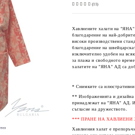
(11)
Хавлиените халати на
"ЯНА"
благодарение на най-добрите
високи производствени стан
благодарение на швейцарск
изключително удобен на всякъ
за плажа и свободното време
халатите на
"ЯНА" АД
са доб
* Снимките са илюстративни 
** Изображенията и дизайна 
принадлежат на
"ЯНА" АД
. 
съгласие на дружеството.
*** ПРАНЕ НА ХАВЛИЕНИ
ятел
Хавлиения халат е препоръчи