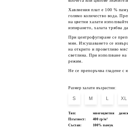
копчета или ципове значител
Хавлиения плат е 100 % паму
голямо количество вода. Пре
на цветни халати използвайт
изпирането, халата трябва да
При центрофугиране се преп
мин. Изсушаването се извърш
на открито и проветливо мяс
светлина. При използване на
режим.
Не се препоръчва гладене с 
Размер халати възрастни:
S
M
L
XL
Тип:
многоцветни
дамс
Плътност:
400 гр/м²
Състав:
100% памук