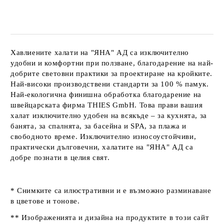
Хавлиените халати на
"ЯНА" АД
са изключително
удобни и комфортни при ползване, благодарение на най-
добрите световни практики за проектиране на кройките.
Най-високи производствени стандарти за 100 % памук.
Най-екологична финишна обработка благодарение на
швейцарската фирма
THIES GmbH
. Това прави вашия
халат изключително удобен на всякъде – за кухнята, за
банята, за спалнята, за басейна и SPA, за плажа и
свободното време. Изключително износоустойчиви,
практически дълговечни, халатите на
"ЯНА" АД
са
добре познати в целия свят.
* Снимките са илюстративни и е възможно разминаване
в цветове и тонове.
** Изображенията и дизайна на продуктите в този сайт