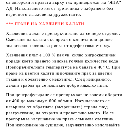
са авторски и правата върху тях принадлежат на
"ЯНА"
АД
. Използването им от трети лица е забранено без
изричното съгласие на дружеството.
*** ПРАНЕ НА ХАВЛИЕНИ ХАЛАТИ
Хавлиения халат е препоръчително да се пере отделно.
Смесване на халата със дрехи с копчета или ципове
значително повишава риска от одефектяването му.
Хавлиения плат е 100 % памук, силно хигроскопичен,
поради което прането изисква голямо количество вода.
Препоръчителната температура на банята е 40° С. При
пране на цветни халати използвайте прах за цветни
тъкани и обезателно омекотител. След изпирането,
халата трябва да се изплакне добре няколко пъти.
При центрофугиране се препоръчват не големи обороти
от 400 до максимум 600 об/мин. Изсушаването се
извършва от обратната (вътрешната) страна след
разтръскване, на открито и проветливо място. Не се
препоръчва изсушаване на пряка слънчева светлина.
При използване на сушилня, задължително използвайте