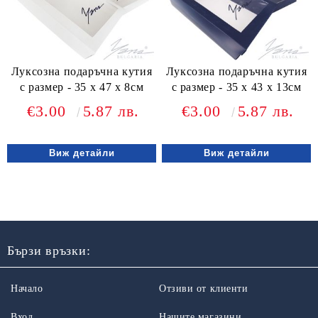
Луксозна подаръчна кутия
Луксозна подаръчна кутия
с размер - 35 х 47 х 8см
с размер - 35 х 43 х 13см
€3.00
5.87 лв.
€3.00
5.87 лв.
Виж детайли
Виж детайли
Бързи връзки:
Начало
Отзиви от клиенти
Вход
Нашите магазини