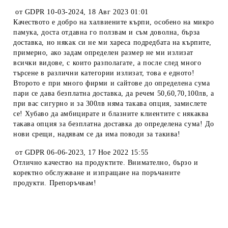
от
GDPR 10-03-2024
,
18 Авг 2023 01:01
Качеството е добро на халвиените кърпи, особено на микро
памука, доста отдавна го ползвам и съм доволна, бърза
доставка, но някак си не ми хареса подредбата на кърпите,
примерно, ако задам определен размер не ми излизат
всички видове, с които разполагате, а после след много
търсене в различни категории излизат, това е едното!
Второто е при много фирми и сайтове до определена сума
пари се дава безплатна доставка, да речем 50,60,70,100лв, а
при вас сигурно и за 300лв няма такава опция, замислете
се! Хубаво да амбицирате и блазните клиентите с някаква
такава опция за безплатна доставка до определена сума! До
нови срещи, надявам се да има поводи за такива!
от
GDPR 06-06-2023
,
17 Ное 2022 15:55
Отлично качество на продуктите. Внимателно, бързо и
коректно обслужване и изпращане на поръчаните
продукти. Препоръчвам!