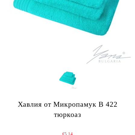
Хавлия от Микропамук B 422
тюркоаз
€5.14