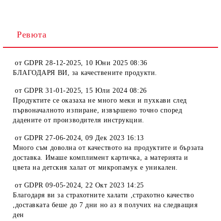
Ревюта
от
GDPR 28-12-2025
,
10 Юни 2025 08:36
БЛАГОДАРЯ ВИ, за качествените продукти.
от
GDPR 31-01-2025
,
15 Юли 2024 08:26
Продуктите се оказаха не много меки и пухкави след
първоначалното изпиране, извършено точно според
дадените от производителя инструкции.
от
GDPR 27-06-2024
,
09 Дек 2023 16:13
Много съм доволна от качеството на продуктите и бързата
доставка. Имаше комплимент картичка, а материята и
цвета на детския халат от микропамук е уникален.
от
GDPR 09-05-2024
,
22 Окт 2023 14:25
Благодаря ви за страхотните халати ,страхотно качество
,доставката беше до 7 дни но аз я получих на следващия
ден