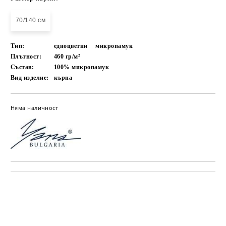
70/140 см
Тип:
едноцветни
микропамук
Плътност:
460 гр/м²
Състав:
100% микропамук
Вид изделие:
кърпа
Няма наличност