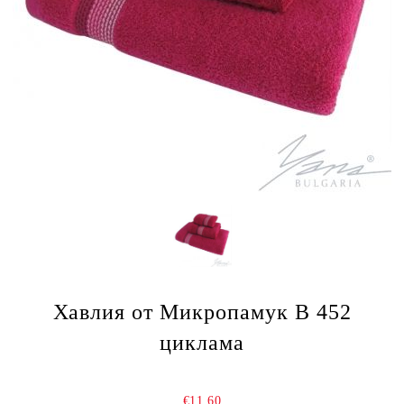
Хавлия от Микропамук B 452
циклама
€11.60