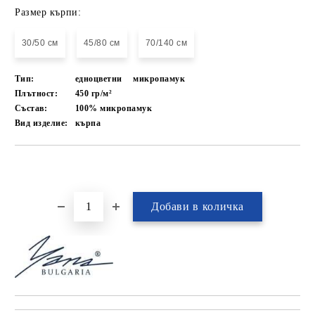
Размер кърпи:
30/50 см
45/80 см
70/140 см
Тип:
едноцветни
микропамук
Плътност:
450 гр/м²
Състав:
100% микропамук
Вид изделие:
кърпа