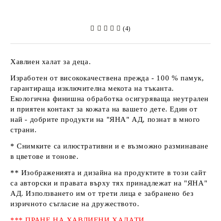
(4)
Хавлиен халат за деца.
Изработен от висококачествена прежда - 100 % памук,
гарантираща изключителна мекота на тъканта.
Екологична финишна обработка осигуряваща неутрален
и приятен контакт за кожата на вашето дете. Един от
най - добрите продукти на
"ЯНА" АД
, познат в много
страни.
* Снимките са илюстративни и е възможно разминаване
в цветове и тонове.
** Изображенията и дизайна на продуктите в този сайт
са авторски и правата върху тях принадлежат на
"ЯНА"
АД
. Използването им от трети лица е забранено без
изричното съгласие на дружеството.
*** ПРАНЕ НА ХАВЛИЕНИ ХАЛАТИ