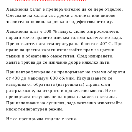
Хавлиения халат е препоръчително да се пере отделно.
Смесване на халата със дрехи с копчета или ципове
значително повишава риска от одефектяването му.
Хавлиения плат е 100 % памук, силно хигроскопичен,
поради което прането изисква голямо количество вода.
Препоръчителната температура на банята е 40° С. При
пране на цветни халати използвайте прах за цветни
тъкани и обезателно омекотител. След изпирането,
халата трябва да се изплакне добре няколко пъти.
При центрофугиране се препоръчват не големи обороти
от 400 до максимум 600 об/мин. Изсушаването се
извършва от обратната (вътрешната) страна след
разтръскване, на открито и проветливо място. Не се
препоръчва изсушаване на пряка слънчева светлина.
При използване на сушилня, задължително използвайте
нискотемпературен режим.
Не се препоръчва гладене с ютия.