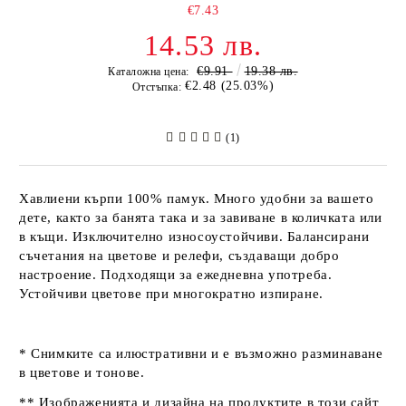
€7.43
14.53 лв.
€9.91
19.38 лв.
Каталожна цена:
€2.48 (25.03%)
Отстъпка:
(1)
Хавлиени кърпи 100% памук. Много удобни за вашето
дете, както за банята така и за завиване в количката или
в къщи. Изключително износоустойчиви. Балансирани
съчетания на цветове и релефи, създаващи добро
настроение. Подходящи за ежедневна употреба.
Устойчиви цветове при многократно изпиране.
* Снимките са илюстративни и е възможно разминаване
в цветове и тонове.
** Изображенията и дизайна на продуктите в този сайт