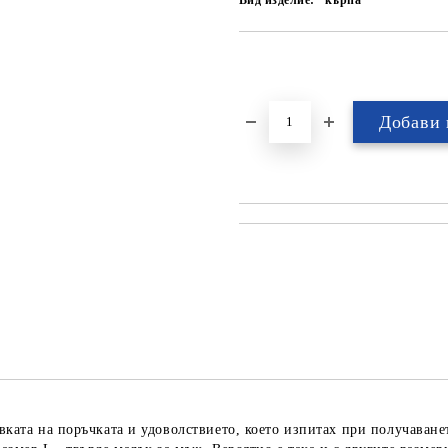
Вид изделие:
кърпа
товката на поръчката и удоволствието, което изпитах при получава