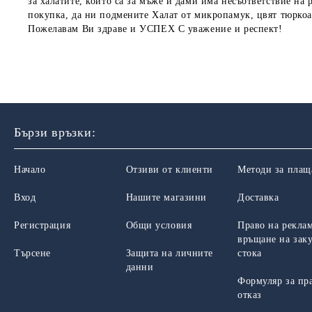
за халатите, които са за мъже и дами има несъответствие на 
покупка, да ни подмените Халат от микропамук, цвят тюркоаз
Пожелавам Ви здраве и УСПЕХ С уважение и респект!
Бързи връзки:
Начало
Отзиви от клиенти
Методи за плащ
Вход
Нашите магазини
Доставка
Регистрация
Общи условия
Право на рекла
връщане на зак
Търсене
Защита на личните
стока
данни
Формуляр за пр
отказ