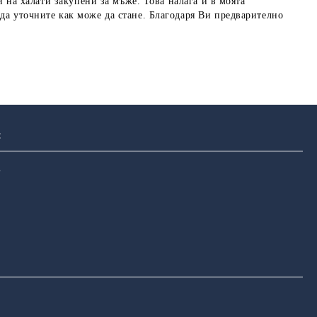
и на халати закупени за мъже. Това налага и в моята
 да уточните как може да стане. Благодаря Ви предварително
:
u