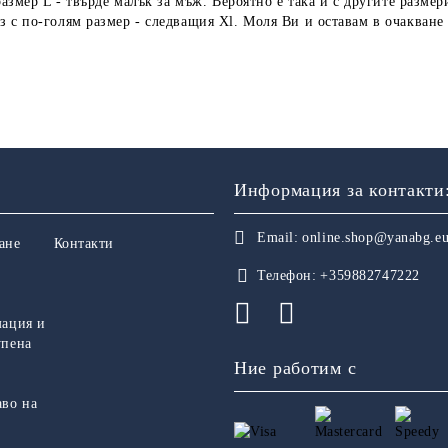
размер L - твърде малък за мъж. Вероятно е така и с другите размер
 с по-голям размер - следващия Xl. Моля Ви и оставам в очакване
Информация за контакти
Email:
online.shop@yanabg.e
ане
Контакти
Телефон:
+359882747222
мация и
упена
Ние работим с
аво на