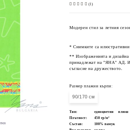
(1)
Модерен стил за летния сезо
* Снимките са илюстративни 
** Изображенията и дизайна 
принадлежат на "ЯНА" АД. Из
съгласие на дружеството.
Размер плажни кърпи:
90/170 cм
Тип:
едноцветни
плюш
Плътност:
450 гр/м²
ятел
Състав:
100% памук