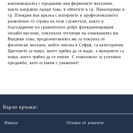
комуникацията с продавачи във фирмените магазини,
които направих преди това, в обектите в гр. Панагюрище и
гр. Пловдив във връзка с материите и професионалното
разяснение от страна на тези служители, както и
благодарение на сравнително добре функциониращия
онлайн магазин, покупката отговори на очакванията ми.
Въпреки това, предпочитанията ми за покупка от
физически магазин, който липсва в София, са категорични.
Цветовете са нещо, което трябва да се види, а материите са
нещо, което трябва да се пипне. С пожелание за успешни
продажби, като оставам с уважение!
Бързи връзки:
Начало
Отзиви от клиенти