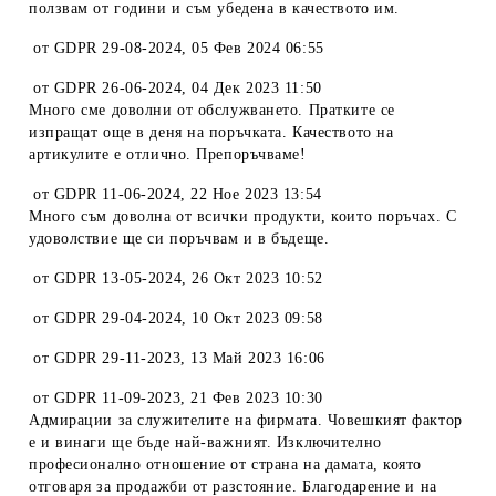
ползвам от години и съм убедена в качеството им.
от
GDPR 29-08-2024
,
05 Фев 2024 06:55
от
GDPR 26-06-2024
,
04 Дек 2023 11:50
Много сме доволни от обслужването. Пратките се
изпращат още в деня на поръчката. Качеството на
артикулите е отлично. Препоръчваме!
от
GDPR 11-06-2024
,
22 Ное 2023 13:54
Много съм доволна от всички продукти, които поръчах. С
удоволствие ще си поръчвам и в бъдеще.
от
GDPR 13-05-2024
,
26 Окт 2023 10:52
от
GDPR 29-04-2024
,
10 Окт 2023 09:58
от
GDPR 29-11-2023
,
13 Май 2023 16:06
от
GDPR 11-09-2023
,
21 Фев 2023 10:30
Адмирации за служителите на фирмата. Човешкият фактор
е и винаги ще бъде най-важният. Изключително
професионално отношение от страна на дамата, която
отговаря за продажби от разстояние. Благодарение и на