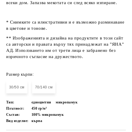
всеки дом. Запазва мекотата си след всяко изпиране.
* Снимките са илюстративни и е възможно разминаване
в цветове и тонове.
** Изображенията и дизайна на продуктите в този сайт
са авторски и правата върху тях принадлежат на "ЯНА"
АД. Използването им от трети лица е забранено без
изричното съгласие на дружеството.
Размер кърпи:
30/50 см
70/140 см
Тип:
едноцветни
микропамук
Плътност:
450 гр/м²
Състав:
100% микропамук
Вид изделие:
кърпа