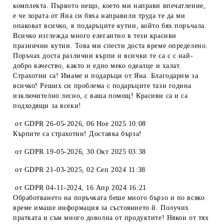
комплекта. Първото нещо, което ми направи впечатление,
е че хората от Яна си бяха направили труда те да ми
опаковат всичко, в подаръците кутии, който бях поръчала.
Всичко изглежда много елегантно в тези красиви
празнични кутии. Това ми спести доста време определено.
Поръчах доста различни кърпи и всички те са с с най-
добро качество, както и едно меко одеалце и халат.
Страхотни са! Имаме и подаръци от Яна. Благодарим за
всичко! Реших си проблема с подаръците тази година
изключително лесно, с ваша помощ! Красиви са и са
подходящи за всеки!
от
GDPR 26-05-2026
,
06 Ное 2025 10:08
Кърпите са страхотни! Доставка бърза!
от
GDPR 19-05-2026
,
30 Окт 2025 03:38
от
GDPR 21-03-2025
,
02 Сеп 2024 11:38
от
GDPR 04-11-2024
,
16 Апр 2024 16:21
Обработването на поръчката беше много бързо и по всяко
време имаше информация за състоянието й. Получих
пратката и съм много доволна от продуктите! Някои от тях