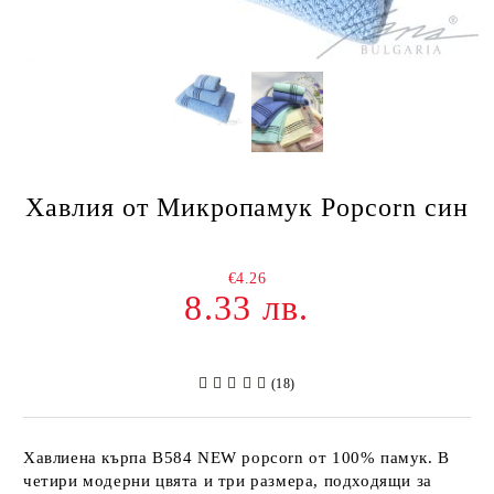
Хавлия от Микропамук Popcorn син
€4.26
8.33 лв.
(18)
Хавлиена кърпа B584 NEW popcorn от 100% памук. В
четири модерни цвята и три размера, подходящи за