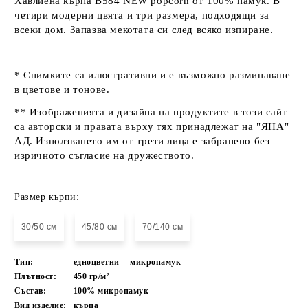
Хавлиена кърпа B584 NEW popcorn от 100% памук. В
четири модерни цвята и три размера, подходящи за
всеки дом. Запазва мекотата си след всяко изпиране.
* Снимките са илюстративни и е възможно разминаване
в цветове и тонове.
** Изображенията и дизайна на продуктите в този сайт
са авторски и правата върху тях принадлежат на "ЯНА"
АД. Използването им от трети лица е забранено без
изричното съгласие на дружеството.
Размер кърпи:
30/50 см
45/80 см
70/140 см
Тип:
едноцветни
микропамук
Плътност:
450 гр/м²
Състав:
100% микропамук
Вид изделие:
кърпа