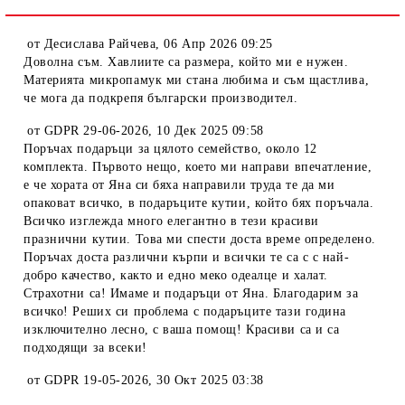
от
Десислава Райчева
,
06 Апр 2026 09:25
Доволна съм. Хавлиите са размера, който ми е нужен.
Материята микропамук ми стана любима и съм щастлива,
че мога да подкрепя български производител.
от
GDPR 29-06-2026
,
10 Дек 2025 09:58
Поръчах подаръци за цялото семейство, около 12
комплекта. Първото нещо, което ми направи впечатление,
е че хората от Яна си бяха направили труда те да ми
опаковат всичко, в подаръците кутии, който бях поръчала.
Всичко изглежда много елегантно в тези красиви
празнични кутии. Това ми спести доста време определено.
Поръчах доста различни кърпи и всички те са с с най-
добро качество, както и едно меко одеалце и халат.
Страхотни са! Имаме и подаръци от Яна. Благодарим за
всичко! Реших си проблема с подаръците тази година
изключително лесно, с ваша помощ! Красиви са и са
подходящи за всеки!
от
GDPR 19-05-2026
,
30 Окт 2025 03:38