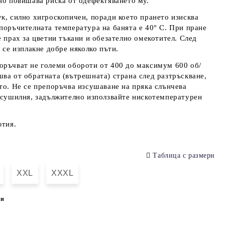
но повишава риска от одефектяването му.
к, силно хигроскопичен, поради което прането изисква
поръчителната температура на банята е 40° С. При пране
е прах за цветни тъкани и обезателно омекотител. След
 се изплакне добре няколко пъти.
оръчват не големи обороти от 400 до максимум 600 об/
ва от обратната (вътрешната) страна след разтръскване,
то. Не се препоръчва изсушаване на пряка слънчева
 сушилня, задължително използвайте нискотемпературен
ютия.
Таблица с размери
XXL
XXXL
ки