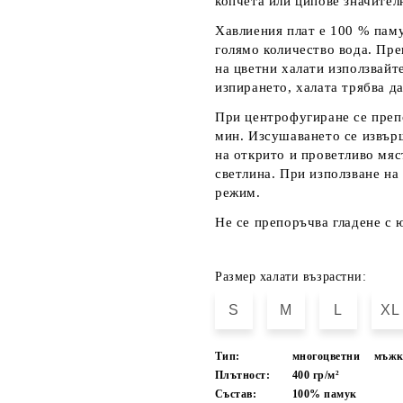
копчета или ципове значител
Хавлиения плат е 100 % паму
голямо количество вода. Пре
на цветни халати използвайт
изпирането, халата трябва да
При центрофугиране се преп
мин. Изсушаването се извърш
на открито и проветливо мяс
светлина. При използване на
режим.
Не се препоръчва гладене с 
Размер халати възрастни:
S
M
L
XL
Тип:
многоцветни
мъж
Плътност:
400 гр/м²
Състав:
100% памук