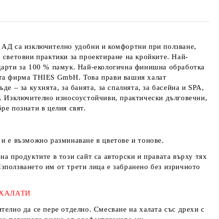
 АД
са изключително удобни и комфортни при ползване,
 световни практики за проектиране на кройките. Най-
дарти за 100 % памук. Най-екологична финишна обработка
ата фирма
THIES GmbH
. Това прави вашия халат
де – за кухнята, за банята, за спалнята, за басейна и SPA,
. Изключително износоустойчиви, практически дълговечни,
ре познати в целия свят.
и е възможно разминаване в цветове и тонове.
на продуктите в този сайт са авторски и правата върху тях
Използването им от трети лица е забранено без изричното
 ХАЛАТИ
телно да се пере отделно. Смесване на халата със дрехи с