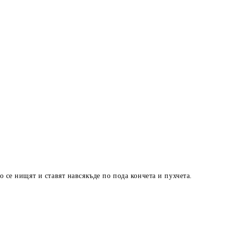
го се нищят и ставят навсякъде по пода кончета и пухчета.