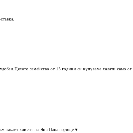
оставка.
 удобен.Цялото семейство от 13 години си купуваме халати само от
ъм заклет клиент на Яна Панагюрище ♥️