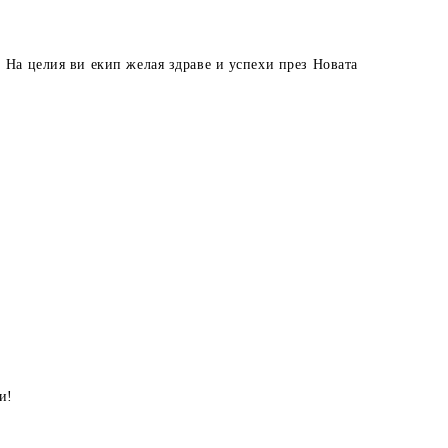
. На целия ви екип желая здраве и успехи през Новата
и!