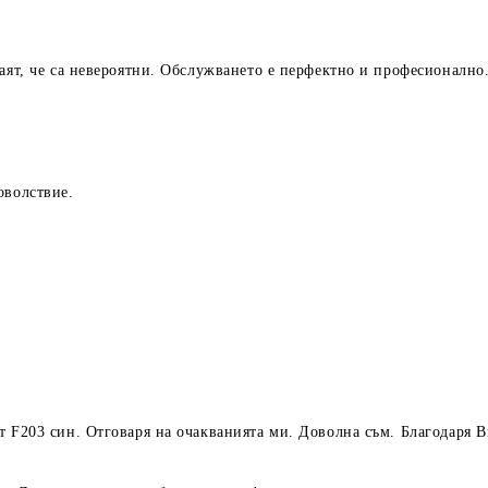
аят, че са невероятни. Обслужването е перфектно и професионално
оволствие.
т F203 син. Отговаря на очакванията ми. Доволна съм. Благодаря В