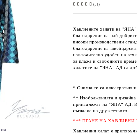
(51)
Хавлиените халати на
"ЯНА"
благодарение на най-добрите
високи производствени стан
благодарение на швейцарск
изключително удобен на всякъ
за плажа и свободното време
халатите на
"ЯНА" АД
са доб
* Снимките са илюстративни 
** Изображенията и дизайна 
принадлежат на
"ЯНА" АД
. 
съгласие на дружеството.
*** ПРАНЕ НА ХАВЛИЕНИ
ятел
Хавлиения халат е препоръчи