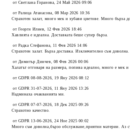
от
Светлана Горанова
,
24 Май 2026 09:06
от
Ралица Атанасова
,
08 Мар 2026 10:36
Страхотен халат, много мек и хубави цветове. Много бърза д
от
Георги Илиев
,
12 Фев 2026 18:46
Хавлията е идеална. Доставката беше супер бърза.
от
Радка Стефанова
,
11 Фев 2026 14:06
Страхотен халат. Бърза доставка. Изключително съм доволна.
от
Димитър Динчев
,
08 Фев 2026 00:06
Халатът отговаря на размера, попива идеално, много е мек и
от
GDPR 08-08-2026
,
19 Яну 2026 08:12
от
GDPR 31-07-2026
,
11 Яну 2026 13:26
Надминаха очакванията ми.
от
GDPR 07-07-2026
,
18 Дек 2025 09:26
Страхотно качество.
от
GDPR 13-06-2026
,
24 Ное 2025 00:02
Много съм доволна,бързо обслужване,приятни материи. Аз с