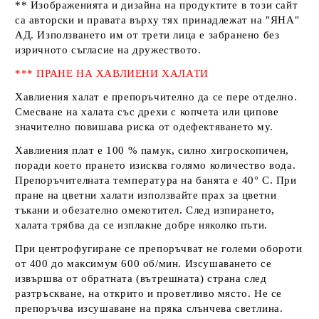
** Изображенията и дизайна на продуктите в този сайт
са авторски и правата върху тях принадлежат на
"ЯНА"
АД
. Използването им от трети лица е забранено без
изричното съгласие на дружеството.
*** ПРАНЕ НА ХАВЛИЕНИ ХАЛАТИ
Хавлиения халат е препоръчително да се пере отделно.
Смесване на халата със дрехи с копчета или ципове
значително повишава риска от одефектяването му.
Хавлиения плат е 100 % памук, силно хигроскопичен,
поради което прането изисква голямо количество вода.
Препоръчителната температура на банята е 40° С. При
пране на цветни халати използвайте прах за цветни
тъкани и обезателно омекотител. След изпирането,
халата трябва да се изплакне добре няколко пъти.
При центрофугиране се препоръчват не големи обороти
от 400 до максимум 600 об/мин. Изсушаването се
извършва от обратната (вътрешната) страна след
разтръскване, на открито и проветливо място. Не се
препоръчва изсушаване на пряка слънчева светлина.