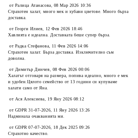
от
Ралица Атанасова
,
08 Мар 2026 10:36
Страхотен халат, много мек и хубави цветове. Много бърза
доставка.
от
Георги Илиев
,
12 Фев 2026 18:46
Хавлията е идеална. Доставката беше супер бърза.
от
Радка Стефанова
,
11 Фев 2026 14:06
Страхотен халат. Бърза доставка. Изключително съм
доволна.
от
Димитър Динчев
,
08 Фев 2026 00:06
Халатът отговаря на размера, попива идеално, много е мек
и удобен.Цялото семейство от 13 години си купуваме
халати само от Яна.
от
Ася Алексиева
,
19 Яну 2026 08:12
от
GDPR 31-07-2026
,
11 Яну 2026 13:26
Надминаха очакванията ми.
от
GDPR 07-07-2026
,
18 Дек 2025 09:26
Страхотно качество.