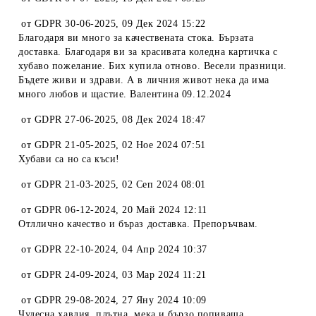
от
GDPR 30-06-2025
,
09 Дек 2024 15:22
Благодаря ви много за качествената стока. Бързата
доставка. Благодаря ви за красивата коледна картичка с
хубаво пожелание. Бих купила отново. Весели празници.
Бъдете живи и здрави. А в личния живот нека да има
много любов и щастие. Валентина 09.12.2024
от
GDPR 27-06-2025
,
08 Дек 2024 18:47
от
GDPR 21-05-2025
,
02 Ное 2024 07:51
Хубави са но са къси!
от
GDPR 21-03-2025
,
02 Сеп 2024 08:01
от
GDPR 06-12-2024
,
20 Май 2024 12:11
Отллично качество и бъраз доставка. Препоръчвам.
от
GDPR 22-10-2024
,
04 Апр 2024 10:37
от
GDPR 24-09-2024
,
03 Мар 2024 11:21
от
GDPR 29-08-2024
,
27 Яну 2024 10:09
Чудесна хавлия, плътна, мека и бързо попиваща.