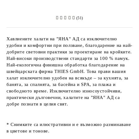
(51)
Хавлиените халати на
"ЯНА" АД
са изключително
удобни и комфортни при ползване, благодарение на най-
добрите световни практики за проектиране на кройките.
Най-високи производствени стандарти за 100 % памук.
Най-екологична финишна обработка благодарение на
швейцарската фирма
THIES GmbH
. Това прави вашия
халат изключително удобен на всякъде – за кухнята, за
банята, за спалнята, за басейна и SPA, за плажа и
свободното време. Изключително износоустойчиви,
практически дълговечни, халатите на
"ЯНА" АД
са
добре познати в целия свят.
* Снимките са илюстративни и е възможно разминаване
в цветове и тонове.