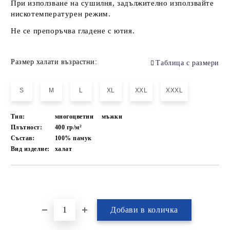
При използване на сушилня, задължително използвайте
нискотемпературен режим.
Не се препоръчва гладене с ютия.
Размер халати възрастни:
Таблица с размери
S
M
L
XL
XXL
XXXL
Тип:
многоцветни
мъжки
Плътност:
400 гр/м²
Състав:
100% памук
Вид изделие:
халат