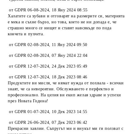
от
GDPR 06-08-2024
,
18 Яну 2024 08:55
Халатите са хубави и отговарят на размерите си, материята
е мека и съхне бързо, но това, което не ни допада е, че
страшно много се нищят и ставят навсякъде по пода
кончета и пухчета.
от
GDPR 02-08-2024
,
11 Яну 2024 09:50
от
GDPR 02-08-2024
,
07 Яну 2024 22:04
от
GDPR 12-07-2024
,
24 Дек 2023 05:49
от
GDPR 12-07-2024
,
18 Дек 2023 08:46
Продуктите ви мисля, че нямат нужда от похвала - всички
знаят, че са невероятни. Обслужването е перфектно и
професионално. На целия ви екип желая здраве и успехи
през Новата Година!
от
GDPR 01-07-2024
,
10 Дек 2023 14:55
от
GDPR 26-06-2024
,
07 Дек 2023 06:42
Прекрасни хавлии. Съпругът ми и внукът ми ги ползват с