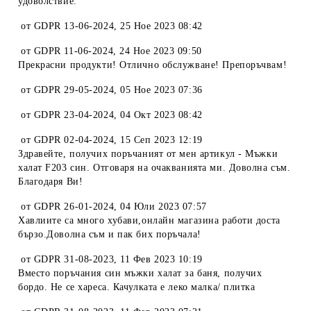
удоволствие.
от
GDPR 13-06-2024
,
25 Ное 2023 08:42
от
GDPR 11-06-2024
,
24 Ное 2023 09:50
Прекрасни продукти! Отлично обслужване! Препоръчвам!
от
GDPR 29-05-2024
,
05 Ное 2023 07:36
от
GDPR 23-04-2024
,
04 Окт 2023 08:42
от
GDPR 02-04-2024
,
15 Сеп 2023 12:19
Здравейте, получих поръчаният от мен артикул - Мъжки
халат F203 син. Отговаря на очакванията ми. Доволна съм.
Благодаря Ви!
от
GDPR 26-01-2024
,
04 Юли 2023 07:57
Хавлиите са много хубави,онлайн магазина работи доста
бързо.Доволна съм и пак бих поръчала!
от
GDPR 31-08-2023
,
11 Фев 2023 10:19
Вместо поръчания син мъжки халат за баня, получих
бордо. Не се хареса. Качулката е леко малка/ плитка