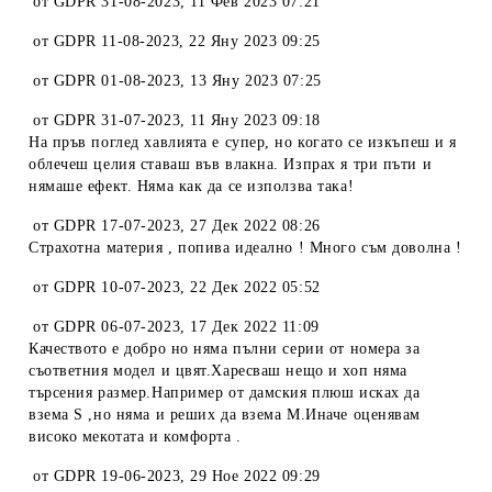
от
GDPR 31-08-2023
,
11 Фев 2023 07:21
от
GDPR 11-08-2023
,
22 Яну 2023 09:25
от
GDPR 01-08-2023
,
13 Яну 2023 07:25
от
GDPR 31-07-2023
,
11 Яну 2023 09:18
На пръв поглед хавлията е супер, но когато се изкъпеш и я
облечеш целия ставаш във влакна. Изпрах я три пъти и
нямаше ефект. Няма как да се използва така!
от
GDPR 17-07-2023
,
27 Дек 2022 08:26
Страхотна материя , попива идеално ! Много съм доволна !
от
GDPR 10-07-2023
,
22 Дек 2022 05:52
от
GDPR 06-07-2023
,
17 Дек 2022 11:09
Качеството е добро но няма пълни серии от номера за
съответния модел и цвят.Харесваш нещо и хоп няма
търсения размер.Например от дамския плюш исках да
взема S ,но няма и реших да взема М.Иначе оценявам
високо мекотата и комфорта .
от
GDPR 19-06-2023
,
29 Ное 2022 09:29