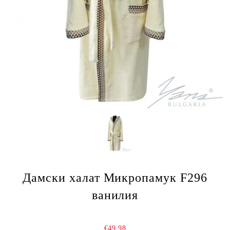
Дамски халат Микропамук F296
ванилия
€49.98