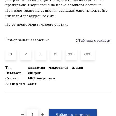
препоръчва изсушаване на пряка слънчева светлина.
При използване на сушилня, задължително използвайте
нискотемпературен режим.
Не се препоръчва гладене с ютия.
Размер халати възрастни:
Таблица с размери
S
M
L
XL
XXL
XXXL
Тип:
едноцветни
микропамук
дамски
Плътност:
400 гр/м²
Състав:
100% микропамук
Вид изделие:
халат