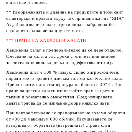
в цветове и тонове.
** Изображенията и дизайна на продуктите в този сайт
са авторски и правата върху тях принадлежат на
"ЯНА"
АД
. Използването им от трети лица е забранено без
изричното съгласие на дружеството.
*** ПРАНЕ НА ХАВЛИЕНИ ХАЛАТИ
Хавлиения халат е препоръчително да се пере отделно.
Смесване на халата със дрехи с копчета или ципове
значително повишава риска от одефектяването му.
Хавлиения плат е 100 % памук, силно хигроскопичен,
поради което прането изисква голямо количество вода.
Препоръчителната температура на банята е 40° С. При
пране на цветни халати използвайте прах за цветни
тъкани и обезателно омекотител. След изпирането,
халата трябва да се изплакне добре няколко пъти.
При центрофугиране се препоръчват не големи обороти
от 400 до максимум 600 об/мин. Изсушаването се
извършва от обратната (вътрешната) страна след
разтръскване, на открито и проветливо място. Не се