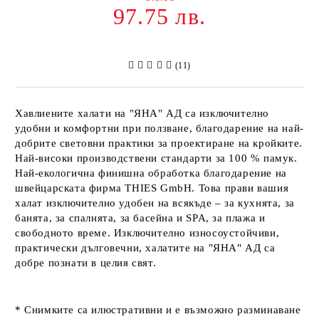
97.75 лв.
(11)
Хавлиените халати на
"ЯНА" АД
са изключително
удобни и комфортни при ползване, благодарение на най-
добрите световни практики за проектиране на кройките.
Най-високи производствени стандарти за 100 % памук.
Най-екологична финишна обработка благодарение на
швейцарската фирма
THIES GmbH
. Това прави вашия
халат изключително удобен на всякъде – за кухнята, за
банята, за спалнята, за басейна и SPA, за плажа и
свободното време. Изключително износоустойчиви,
практически дълговечни, халатите на
"ЯНА" АД
са
добре познати в целия свят.
* Снимките са илюстративни и е възможно разминаване