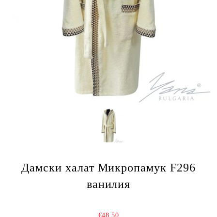
Дамски халат Микропамук F296
ванилия
€48.50