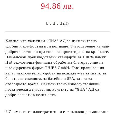
94.86 лв.
(11)
Хавлиените халати на
"ЯНА" АД
са изключително
удобни и комфортни при ползване, благодарение на най-
добрите световни практики за проектиране на кройките.
Най-високи производствени стандарти за 100 % памук.
Най-екологична финишна обработка благодарение на
швейцарската фирма
THIES GmbH
. Това прави вашия
халат изключително удобен на всякъде – за кухнята, за
банята, за спалнята, за басейна и SPA, за плажа и
свободното време. Изключително износоустойчиви,
практически дълговечни, халатите на
"ЯНА" АД
са
добре познати в целия свят.
* Снимките са илюстративни и е възможно разминаване