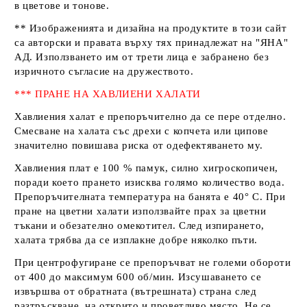
в цветове и тонове.
** Изображенията и дизайна на продуктите в този сайт
са авторски и правата върху тях принадлежат на
"ЯНА"
АД
. Използването им от трети лица е забранено без
изричното съгласие на дружеството.
*** ПРАНЕ НА ХАВЛИЕНИ ХАЛАТИ
Хавлиения халат е препоръчително да се пере отделно.
Смесване на халата със дрехи с копчета или ципове
значително повишава риска от одефектяването му.
Хавлиения плат е 100 % памук, силно хигроскопичен,
поради което прането изисква голямо количество вода.
Препоръчителната температура на банята е 40° С. При
пране на цветни халати използвайте прах за цветни
тъкани и обезателно омекотител. След изпирането,
халата трябва да се изплакне добре няколко пъти.
При центрофугиране се препоръчват не големи обороти
от 400 до максимум 600 об/мин. Изсушаването се
извършва от обратната (вътрешната) страна след
разтръскване, на открито и проветливо място. Не се