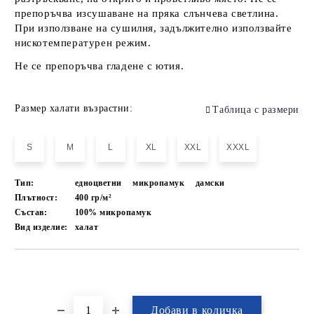
препоръчва изсушаване на пряка слънчева светлина.
При използване на сушилня, задължително използвайте
нискотемпературен режим.
Не се препоръчва гладене с ютия.
Размер халати възрастни:
Таблица с размери
S
M
L
XL
XXL
XXXL
Тип:
едноцветни
микропамук
дамски
Плътност:
400 гр/м²
Състав:
100% микропамук
Вид изделие:
халат