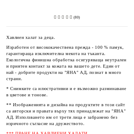
(80)
Хавлиен халат за деца.
Изработен от висококачествена прежда - 100 % памук,
гарантираща изключителна мекота на тъканта.
Екологична финишна обработка осигуряваща неутрален
и приятен контакт за кожата на вашето дете. Един от
най - добрите продукти на
"ЯНА" АД
, познат в много
страни.
* Снимките са илюстративни и е възможно разминаване
в цветове и тонове.
** Изображенията и дизайна на продуктите в този сайт
са авторски и правата върху тях принадлежат на
"ЯНА"
АД
. Използването им от трети лица е забранено без
изричното съгласие на дружеството.
*** ПРАНЕ НА ХАВЛИЕНИ ХАЛАТИ