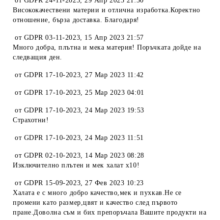
от
GDPR 24-11-2023
,
29 Апр 2023 21:30
Висококачествени материи и отлична изработка.Коректно
отношение, бърза доставка. Благодаря!
от
GDPR 03-11-2023
,
15 Апр 2023 21:57
Много добра, плътна и мека материя! Поръчката дойде на
следващия ден.
от
GDPR 17-10-2023
,
27 Мар 2023 11:42
от
GDPR 17-10-2023
,
25 Мар 2023 04:01
от
GDPR 17-10-2023
,
24 Мар 2023 19:53
Страхотни!
от
GDPR 17-10-2023
,
24 Мар 2023 11:51
от
GDPR 02-10-2023
,
14 Мар 2023 08:28
Изключително плътен и мек халат х10!
от
GDPR 15-09-2023
,
27 Фев 2023 10:23
Халата е с много добро качество,мек и пухкав.Не се
промени като размер,цвят и качество след първото
пране.Доволна съм и бих препоръчала Вашите продукти на