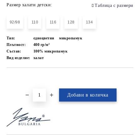
Размер халати детски:
Таблица с размери
92/98
110
116
128
134
Тип:
едноцветни
микропамук
Плътност:
400 гр/м²
Състав:
100% микропамук
Вид изделие:
халат