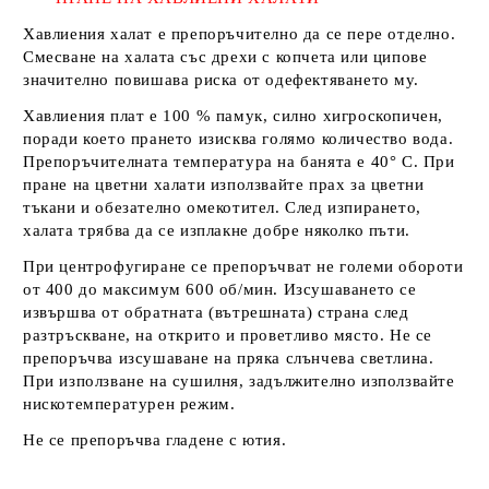
Хавлиения халат е препоръчително да се пере отделно.
Смесване на халата със дрехи с копчета или ципове
значително повишава риска от одефектяването му.
Хавлиения плат е 100 % памук, силно хигроскопичен,
поради което прането изисква голямо количество вода.
Препоръчителната температура на банята е 40° С. При
пране на цветни халати използвайте прах за цветни
тъкани и обезателно омекотител. След изпирането,
халата трябва да се изплакне добре няколко пъти.
При центрофугиране се препоръчват не големи обороти
от 400 до максимум 600 об/мин. Изсушаването се
извършва от обратната (вътрешната) страна след
разтръскване, на открито и проветливо място. Не се
препоръчва изсушаване на пряка слънчева светлина.
При използване на сушилня, задължително използвайте
нискотемпературен режим.
Не се препоръчва гладене с ютия.