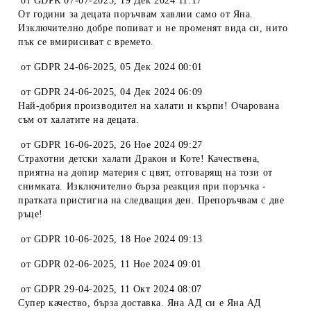
от
GDPR 07-07-2025
,
19 Дек 2024 11:17
От години за децата поръчвам хавлии само от Яна.
Изключително добре попиват и не променят вида си, нито
пък се вмирисиват с времето.
от
GDPR 24-06-2025
,
05 Дек 2024 00:01
от
GDPR 24-06-2025
,
04 Дек 2024 06:09
Най-добрия производител на халати и кърпи! Очарована
съм от халатите на децата.
от
GDPR 16-06-2025
,
26 Ное 2024 09:27
Страхотни детски халати Дракон и Коте! Качествена,
приятна на допир материя с цвят, отговарящ на този от
снимката. Изключително бърза реакция при поръчка -
пратката пристигна на следващия ден. Препоръчвам с две
ръце!
от
GDPR 10-06-2025
,
18 Ное 2024 09:13
от
GDPR 02-06-2025
,
11 Ное 2024 09:01
от
GDPR 29-04-2025
,
11 Окт 2024 08:07
Супер качество, бърза доставка. Яна АД си е Яна АД