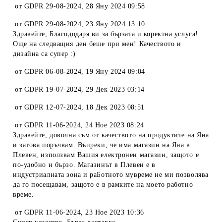
от
GDPR 29-08-2024
,
28 Яну 2024 09:58
от
GDPR 29-08-2024
,
23 Яну 2024 13:10
Здравейте, Благододаря ви за бързата и коректна услуга!
Още на следващия ден беше при мен! Качеството и
дизайна са супер :)
от
GDPR 06-08-2024
,
19 Яну 2024 09:04
от
GDPR 19-07-2024
,
29 Дек 2023 03:14
от
GDPR 12-07-2024
,
18 Дек 2023 08:51
от
GDPR 11-06-2024
,
24 Ное 2023 08:24
Здравейте, доволна съм от качеството на продуктите на Яна
и затова поръчвам. Въпреки, че има магазин на Яна в
Плевен, използвам Вашия електронен магазин, защото е
по-удобно и бързо. Магазинът в Плевен е в
индустриалната зона и раБотното мувреме не ми позволява
да го посещавам, защото е в рамките на моето работно
време.
от
GDPR 11-06-2024
,
23 Ное 2023 10:36