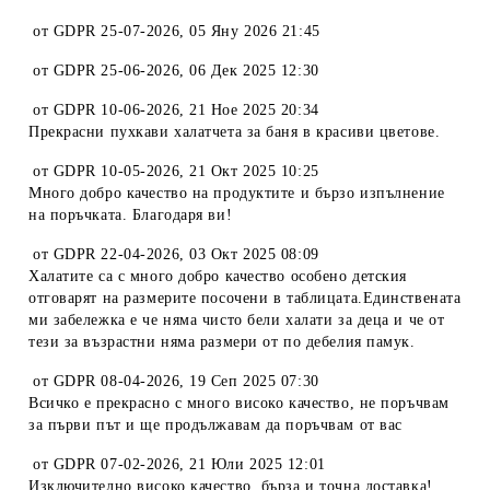
от
GDPR 25-07-2026
,
05 Яну 2026 21:45
от
GDPR 25-06-2026
,
06 Дек 2025 12:30
от
GDPR 10-06-2026
,
21 Ное 2025 20:34
Прекрасни пухкави халатчета за баня в красиви цветове.
от
GDPR 10-05-2026
,
21 Окт 2025 10:25
Много добро качество на продуктите и бързо изпълнение
на поръчката. Благодаря ви!
от
GDPR 22-04-2026
,
03 Окт 2025 08:09
Халатите са с много добро качество особено детския
отговарят на размерите посочени в таблицата.Единствената
ми забележка е че няма чисто бели халати за деца и че от
тези за възрастни няма размери от по дебелия памук.
от
GDPR 08-04-2026
,
19 Сеп 2025 07:30
Всичко е прекрасно с много високо качество, не поръчвам
за първи път и ще продължавам да поръчвам от вас
от
GDPR 07-02-2026
,
21 Юли 2025 12:01
Изключително високо качество, бърза и точна доставка!