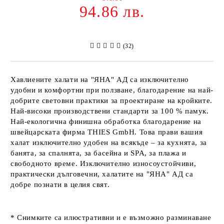
94.86 лв.
(32)
Хавлиените халати на
"ЯНА" АД
са изключително
удобни и комфортни при ползване, благодарение на най-
добрите световни практики за проектиране на кройките.
Най-високи производствени стандарти за 100 % памук.
Най-екологична финишна обработка благодарение на
швейцарската фирма
THIES GmbH
. Това прави вашия
халат изключително удобен на всякъде – за кухнята, за
банята, за спалнята, за басейна и SPA, за плажа и
свободното време. Изключително износоустойчиви,
практически дълговечни, халатите на
"ЯНА" АД
са
добре познати в целия свят.
* Снимките са илюстративни и е възможно разминаване