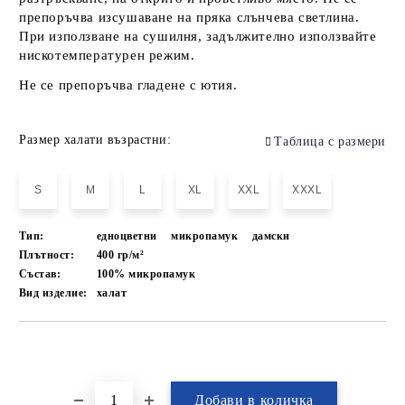
препоръчва изсушаване на пряка слънчева светлина.
При използване на сушилня, задължително използвайте
нискотемпературен режим.
Не се препоръчва гладене с ютия.
Размер халати възрастни:
Таблица с размери
S
M
L
XL
XXL
XXXL
Тип:
едноцветни
микропамук
дамски
Плътност:
400 гр/м²
Състав:
100% микропамук
Вид изделие:
халат