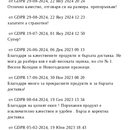
от
GDPR 29-08-2024
,
22 Яну 2024 20:24
Отлично качество, отговаря си на размера. препоръчвам!
от
GDPR 29-08-2024
,
22 Яну 2024 12:23
халатите а страхотни!
от
GDPR 19-07-2024
,
01 Яну 2024 12:50
Супер!
от
GDPR 26-06-2024
,
06 Дек 2023 09:13
Благодаря за качествените продукти и бързата доставка. Не
мога да разбера коя е най-високата оценка, но сте № 1.
Весели Коледни и Новогодишни празници.
от
GDPR 17-06-2024
,
30 Ное 2023 08:20
Благодаря много за прекрасните продукти и за бързата
доставка!
от
GDPR 08-04-2024
,
19 Сеп 2023 13:34
Благодаря на целият екип ! Поръчания продукт е
изключително качествен и удобен . Бърза и коректна
доставка.
от
GDPR 05-02-2024
,
19 Юли 2023 18:43