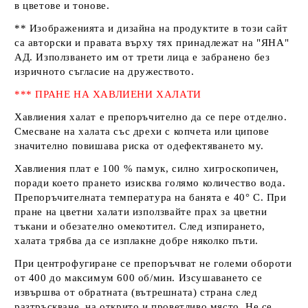
в цветове и тонове.
** Изображенията и дизайна на продуктите в този сайт
са авторски и правата върху тях принадлежат на
"ЯНА"
АД
. Използването им от трети лица е забранено без
изричното съгласие на дружеството.
*** ПРАНЕ НА ХАВЛИЕНИ ХАЛАТИ
Хавлиения халат е препоръчително да се пере отделно.
Смесване на халата със дрехи с копчета или ципове
значително повишава риска от одефектяването му.
Хавлиения плат е 100 % памук, силно хигроскопичен,
поради което прането изисква голямо количество вода.
Препоръчителната температура на банята е 40° С. При
пране на цветни халати използвайте прах за цветни
тъкани и обезателно омекотител. След изпирането,
халата трябва да се изплакне добре няколко пъти.
При центрофугиране се препоръчват не големи обороти
от 400 до максимум 600 об/мин. Изсушаването се
извършва от обратната (вътрешната) страна след
разтръскване, на открито и проветливо място. Не се