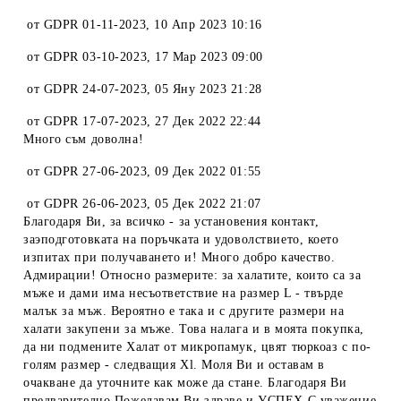
от
GDPR 01-11-2023
,
10 Апр 2023 10:16
от
GDPR 03-10-2023
,
17 Мар 2023 09:00
от
GDPR 24-07-2023
,
05 Яну 2023 21:28
от
GDPR 17-07-2023
,
27 Дек 2022 22:44
Много съм доволна!
от
GDPR 27-06-2023
,
09 Дек 2022 01:55
от
GDPR 26-06-2023
,
05 Дек 2022 21:07
Благодаря Ви, за всичко - за установения контакт,
заэподготовката на поръчката и удоволствието, което
изпитах при получаването и! Много добро качество.
Адмирации! Относно размерите: за халатите, които са за
мъже и дами има несъответствие на размер L - твърде
малък за мъж. Вероятно е така и с другите размери на
халати закупени за мъже. Това налага и в моята покупка,
да ни подмените Халат от микропамук, цвят тюркоаз с по-
голям размер - следващия Xl. Моля Ви и оставам в
очакване да уточните как може да стане. Благодаря Ви
предварително Пожелавам Ви здраве и УСПЕХ С уважение