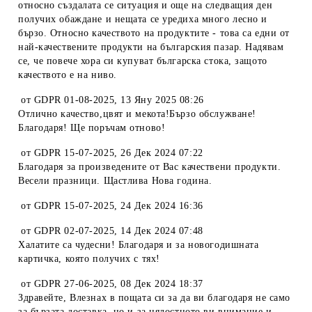
относно създалата се ситуация и още на следващия ден
получих обаждане и нещата се уредиха много лесно и
бързо. Относно качеството на продуктите - това са едни от
най-качествените продукти на българския пазар. Надявам
се, че повече хора си купуват българска стока, защото
качеството е на ниво.
от
GDPR 01-08-2025
,
13 Яну 2025 08:26
Отлично качество,цвят и мекота!Бързо обслужване!
Благодаря! Ще поръчам отново!
от
GDPR 15-07-2025
,
26 Дек 2024 07:22
Благодаря за произведените от Вас качествени продукти.
Весели празници. Щастлива Нова година.
от
GDPR 15-07-2025
,
24 Дек 2024 16:36
от
GDPR 02-07-2025
,
14 Дек 2024 07:48
Халатите са чудесни! Благодаря и за новогодишната
картичка, която получих с тях!
от
GDPR 27-06-2025
,
08 Дек 2024 18:37
Здравейте, Влезнах в пощата си за да ви благодаря не само
за бързата доставка, но и за цялостното ви внимание и