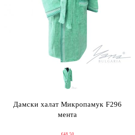
Дамски халат Микропамук F296
мента
€48.50