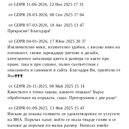
от
GDPR 11-06-2026
,
22 Ное 2025 17:31
от
GDPR 28-03-2026
,
08 Сеп 2025 17:04
от
GDPR 07-03-2026
,
18 Авг 2025 13:47
Прекрасни! Благодаря!
от
GDPR 04-01-2026
,
17 Юни 2025 20:37
Изключително меки, изумително удобни, с високо ниво на
попивност, свежи зареждащи цветове и дизайн,
категорично запазващи цвета и размера си както при
пране, така и при сушене, пълно съответствие с
описанието и снимките в сайта. Благодаря Ви, приятели от
Яна❣️❣️❣️
от
GDPR 26-11-2025
,
08 Май 2025 15:14
Качеството е точно такова, каквото очаквах! Бързо
обработване на поръката, също. Препоръчвам с две ръце!
от
GDPR 01-09-2025
,
13 Фев 2025 15:43
Иискам да изкажа голямото си удовлетворение от услугите
на ЯНА. Поръчах халат, който се оказа твърде голям и се
наложи да поръчам по-малък размер. Написах имейл