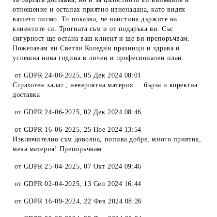
отношение и останах приятно изненадана, като видях
вашето писмо. То показва, че наистина държите на
клиентите си. Трогната съм и от подаръка ви. Със
сигурност ще остана ваш клиент и ще ви препоръчвам.
Пожелавам ви Светли Коледни празници и здрава и
успешна нова година в личен и професионален план.
от
GDPR 24-06-2025
,
05 Дек 2024 08:01
Страхотен халат , невероятна материя ... бърза и коректна
доставка
от
GDPR 24-06-2025
,
02 Дек 2024 08:46
от
GDPR 16-06-2025
,
25 Ное 2024 13:54
Изключително съм доволна, попива добре, много приятна,
мека материя! Препоръчвам
от
GDPR 25-04-2025
,
07 Окт 2024 09:46
от
GDPR 02-04-2025
,
13 Сеп 2024 16:44
от
GDPR 16-09-2024
,
22 Фев 2024 08:26