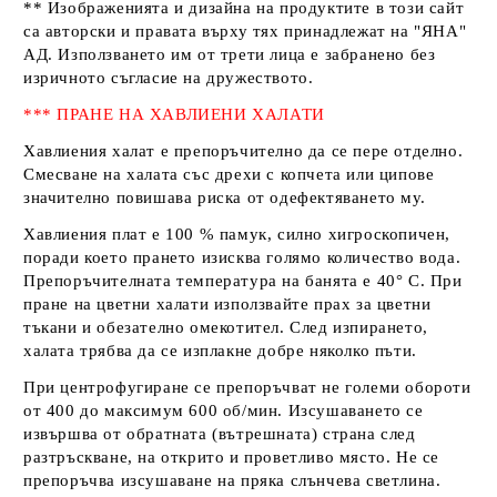
** Изображенията и дизайна на продуктите в този сайт
са авторски и правата върху тях принадлежат на
"ЯНА"
АД
. Използването им от трети лица е забранено без
изричното съгласие на дружеството.
*** ПРАНЕ НА ХАВЛИЕНИ ХАЛАТИ
Хавлиения халат е препоръчително да се пере отделно.
Смесване на халата със дрехи с копчета или ципове
значително повишава риска от одефектяването му.
Хавлиения плат е 100 % памук, силно хигроскопичен,
поради което прането изисква голямо количество вода.
Препоръчителната температура на банята е 40° С. При
пране на цветни халати използвайте прах за цветни
тъкани и обезателно омекотител. След изпирането,
халата трябва да се изплакне добре няколко пъти.
При центрофугиране се препоръчват не големи обороти
от 400 до максимум 600 об/мин. Изсушаването се
извършва от обратната (вътрешната) страна след
разтръскване, на открито и проветливо място. Не се
препоръчва изсушаване на пряка слънчева светлина.