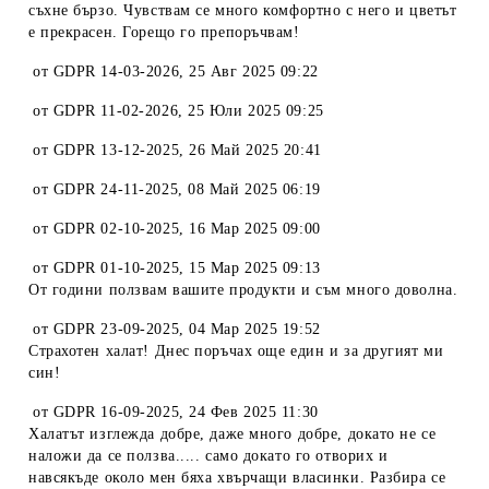
съхне бързо. Чувствам се много комфортно с него и цветът
е прекрасен. Горещо го препоръчвам!
от
GDPR 14-03-2026
,
25 Авг 2025 09:22
от
GDPR 11-02-2026
,
25 Юли 2025 09:25
от
GDPR 13-12-2025
,
26 Май 2025 20:41
от
GDPR 24-11-2025
,
08 Май 2025 06:19
от
GDPR 02-10-2025
,
16 Мар 2025 09:00
от
GDPR 01-10-2025
,
15 Мар 2025 09:13
От години ползвам вашите продукти и съм много доволна.
от
GDPR 23-09-2025
,
04 Мар 2025 19:52
Страхотен халат! Днес поръчах още един и за другият ми
син!
от
GDPR 16-09-2025
,
24 Фев 2025 11:30
Халатът изглежда добре, даже много добре, докато не се
наложи да се ползва..... само докато го отворих и
навсякъде около мен бяха хвърчащи власинки. Разбира се