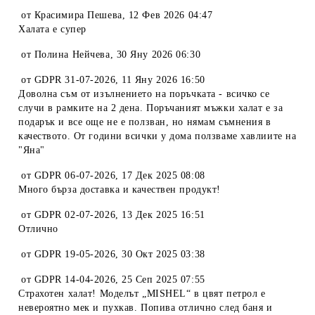
от
Красимира Пешева
,
12 Фев 2026 04:47
Халата е супер
от
Полина Нейчева
,
30 Яну 2026 06:30
от
GDPR 31-07-2026
,
11 Яну 2026 16:50
Доволна съм от изълнението на поръчката - всичко се
случи в рамките на 2 дена. Поръчаният мъжки халат е за
подарък и все още не е ползван, но нямам съмнения в
качеството. От години всички у дома ползваме хавлиите на
"Яна"
от
GDPR 06-07-2026
,
17 Дек 2025 08:08
Много бърза доставка и качествен продукт!
от
GDPR 02-07-2026
,
13 Дек 2025 16:51
Отлично
от
GDPR 19-05-2026
,
30 Окт 2025 03:38
от
GDPR 14-04-2026
,
25 Сеп 2025 07:55
Страхотен халат! Моделът „MISHEL“ в цвят петрол е
невероятно мек и пухкав. Попива отлично след баня и