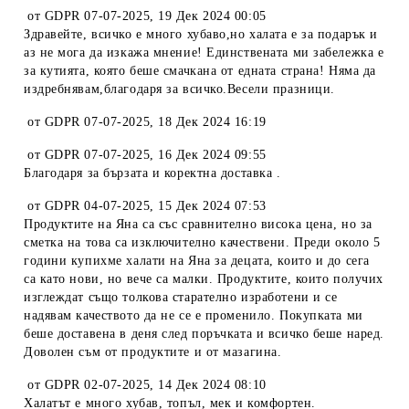
от
GDPR 07-07-2025
,
19 Дек 2024 00:05
Здравейте, всичко е много хубаво,но халата е за подарък и
аз не мога да изкажа мнение! Единствената ми забележка е
за кутията, която беше смачкана от едната страна! Няма да
издребнявам,благодаря за всичко.Весели празници.
от
GDPR 07-07-2025
,
18 Дек 2024 16:19
от
GDPR 07-07-2025
,
16 Дек 2024 09:55
Благодаря за бързата и коректна доставка .
от
GDPR 04-07-2025
,
15 Дек 2024 07:53
Продуктите на Яна са със сравнително висока цена, но за
сметка на това са изключително качествени. Преди около 5
години купихме халати на Яна за децата, които и до сега
са като нови, но вече са малки. Продуктите, които получих
изглеждат също толкова старателно изработени и се
надявам качеството да не се е променило. Покупката ми
беше доставена в деня след поръчката и всичко беше наред.
Доволен съм от продуктите и от мазагина.
от
GDPR 02-07-2025
,
14 Дек 2024 08:10
Халатът е много хубав, топъл, мек и комфортен.