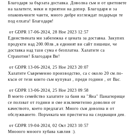
Благодаря за бързата доставка. Доволна съм и от цветовете
на халатите, меки и приятни на допир. Благодаря и за
опаковъчните чанти, много дибре изглеждат подаръци те
под елхата! Благодаря!
от
GDPR 17-06-2024
,
28 Ное 2023 12:57
Единствената ми забележка е цената за доставка. Закупих
продукти над 200.00лв.,в единият ви сайт пишеше, че
доставка над тази сума е безплатна. Халатите са
Страхотни! Благодаря Ви!
от
GDPR 13-06-2024
,
25 Ное 2023 20:07
Халатите Съвременно производство, са с около 20 см.по-
къси от тези които съм купувал , преди години , от Вас.
от
GDPR 13-06-2024
,
25 Ное 2023 09:58
В моето семейство халатите за баня на "Яна" Панагюрище
се ползват от години и сме изключително доволни от
качеството, което предлагат. Много съм доволна и от
обслужването. Поръчката ми пристигна на следващия ден.
от
GDPR 19-04-2024
,
02 Окт 2023 10:57
Мнооого мноого хубава хавлия :).