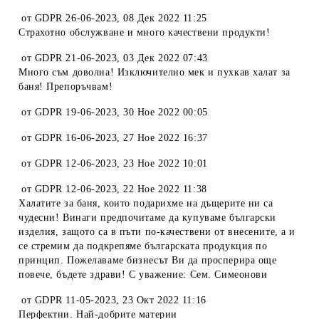
от
GDPR 26-06-2023
,
08 Дек 2022 11:25
Страхотно обслужване и много качествени продукти!
от
GDPR 21-06-2023
,
03 Дек 2022 07:43
Много съм доволна! Изключително мек и пухкав халат за
баня! Препоръчвам!
от
GDPR 19-06-2023
,
30 Ное 2022 00:05
от
GDPR 16-06-2023
,
27 Ное 2022 16:37
от
GDPR 12-06-2023
,
23 Ное 2022 10:01
от
GDPR 12-06-2023
,
22 Ное 2022 11:38
Халатите за баня, които подарихме на дъщерите ни са
чудесни! Винаги предпочитаме да купуваме български
изделия, защото са в пъти по-качествени от внесените, а и
се стремим да подкрепяме българската продукция по
принцип. Пожелаваме бизнесът Ви да просперира още
повече, бъдете здрави! С уважение: Сем. Симеонови
от
GDPR 11-05-2023
,
23 Окт 2022 11:16
Перфектни. Най-добрите материи