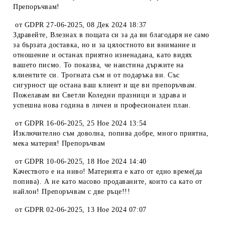
Препоръчвам!
от
GDPR 27-06-2025
,
08 Дек 2024 18:37
Здравейте, Влезнах в пощата си за да ви благодаря не само
за бързата доставка, но и за цялостното ви внимание и
отношение и останах приятно изненадана, като видях
вашето писмо. То показва, че наистина държите на
клиентите си. Трогната съм и от подаръка ви. Със
сигурност ще остана ваш клиент и ще ви препоръчвам.
Пожелавам ви Светли Коледни празници и здрава и
успешна нова година в личен и професионален план.
от
GDPR 16-06-2025
,
25 Ное 2024 13:54
Изключително съм доволна, попива добре, много приятна,
мека материя! Препоръчвам
от
GDPR 10-06-2025
,
18 Ное 2024 14:40
Качеството е на ниво! Материята е като от едно време(да
попива). А не като масово продаваните, които са като от
найлон! Препоръчвам с две ръце!!!
от
GDPR 02-06-2025
,
13 Ное 2024 07:07