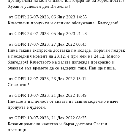
препоръчала на мои близки. Благодаря Ви за коректността!
Хубав и успешен ден Ви желая!
от
GDPR 26-07-2023
,
06 Яну 2023 14:55
Качествени продукти и отлично обслужване! Благодаря!
от
GDPR 24-07-2023
,
05 Яну 2023 21:28
от
GDPR 17-07-2023
,
27 Дек 2022 00:43
Няма такава експресна доставка по Коледа. Поръчан подрък
в последния момент на 23.12. е при мен на 24.12. Много
благодаря! Качеството на халата изглежда прекрасно и
очаквам във времето да се задържи така. Пак ще пиша.
от
GDPR 12-07-2023
,
23 Дек 2022 13:11
Страхотни!
от
GDPR 10-07-2023
,
21 Дек 2022 18:49
Нямаше в наличност от сивата на същия модел,но иначе
продукта е чудесен.
от
GDPR 10-07-2023
,
21 Дек 2022 08:25
Безкомпромисно качество и бърза доставка.Светли
празници!