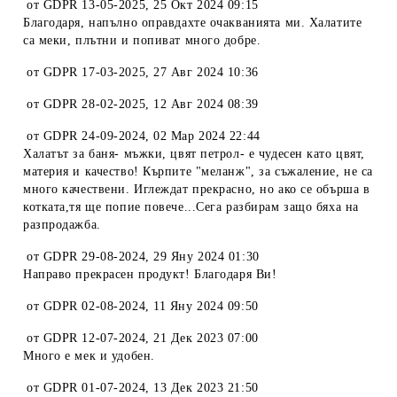
от
GDPR 13-05-2025
,
25 Окт 2024 09:15
Благодаря, напълно оправдахте очакванията ми. Халатите
са меки, плътни и попиват много добре.
от
GDPR 17-03-2025
,
27 Авг 2024 10:36
от
GDPR 28-02-2025
,
12 Авг 2024 08:39
от
GDPR 24-09-2024
,
02 Мар 2024 22:44
Халатът за баня- мъжки, цвят петрол- е чудесен като цвят,
материя и качество! Кърпите "меланж", за съжаление, не са
много качествени. Иглеждат прекрасно, но ако се обърша в
котката,тя ще попие повече...Сега разбирам защо бяха на
разпродажба.
от
GDPR 29-08-2024
,
29 Яну 2024 01:30
Направо прекрасен продукт! Благодаря Ви!
от
GDPR 02-08-2024
,
11 Яну 2024 09:50
от
GDPR 12-07-2024
,
21 Дек 2023 07:00
Много е мек и удобен.
от
GDPR 01-07-2024
,
13 Дек 2023 21:50