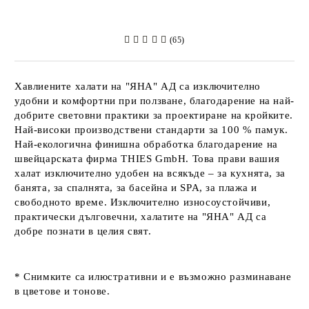
(65)
Хавлиените халати на
"ЯНА" АД
са изключително
удобни и комфортни при ползване, благодарение на най-
добрите световни практики за проектиране на кройките.
Най-високи производствени стандарти за 100 % памук.
Най-екологична финишна обработка благодарение на
швейцарската фирма
THIES GmbH
. Това прави вашия
халат изключително удобен на всякъде – за кухнята, за
банята, за спалнята, за басейна и SPA, за плажа и
свободното време. Изключително износоустойчиви,
практически дълговечни, халатите на
"ЯНА" АД
са
добре познати в целия свят.
* Снимките са илюстративни и е възможно разминаване
в цветове и тонове.