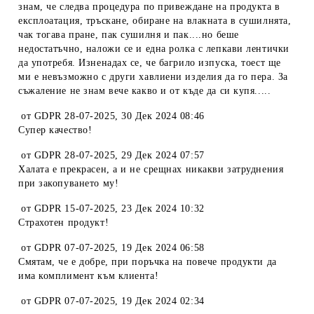
знам, че следва процедура по привеждане на продукта в
експлоатация, тръскане, обиране на влакната в сушилнята,
чак тогава пране, пак сушилня и пак....но беше
недостатъчно, наложи се и една ролка с лепкави лентички
да употребя. Изненадах се, че багрило изпуска, тоест ще
ми е невъзможно с други хавлиени изделия да го пера. За
съжаление не знам вече какво и от къде да си купя.....
от
GDPR 28-07-2025
,
30 Дек 2024 08:46
Супер качество!
от
GDPR 28-07-2025
,
29 Дек 2024 07:57
Халата е прекрасен, а и не срещнах никакви затруднения
при закопуването му!
от
GDPR 15-07-2025
,
23 Дек 2024 10:32
Страхотен продукт!
от
GDPR 07-07-2025
,
19 Дек 2024 06:58
Смятам, че е добре, при поръчка на повече продукти да
има комплимент към клиента!
от
GDPR 07-07-2025
,
19 Дек 2024 02:34