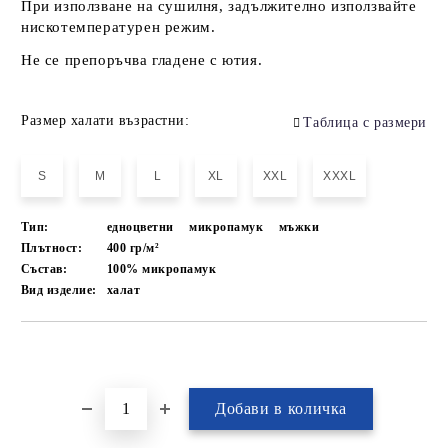
При използване на сушилня, задължително използвайте
нискотемпературен режим.
Не се препоръчва гладене с ютия.
Размер халати възрастни:
Таблица с размери
S
M
L
XL
XXL
XXXL
Тип:
едноцветни
микропамук
мъжки
Плътност:
400 гр/м²
Състав:
100% микропамук
Вид изделие:
халат