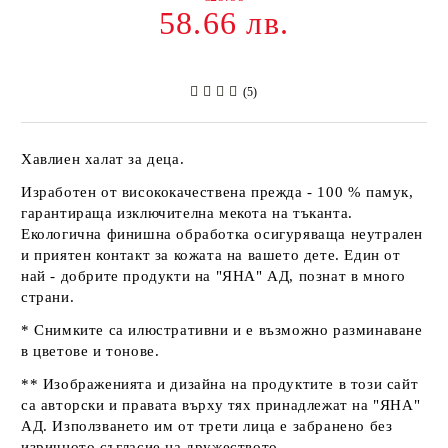
58.66 лв.
(5)
Хавлиен халат за деца.
Изработен от висококачествена прежда - 100 % памук,
гарантираща изключителна мекота на тъканта.
Екологична финишна обработка осигуряваща неутрален
и приятен контакт за кожата на вашето дете. Един от
най - добрите продукти на
"ЯНА" АД
, познат в много
страни.
* Снимките са илюстративни и е възможно разминаване
в цветове и тонове.
** Изображенията и дизайна на продуктите в този сайт
са авторски и правата върху тях принадлежат на
"ЯНА"
АД
. Използването им от трети лица е забранено без
изричното съгласие на дружеството.