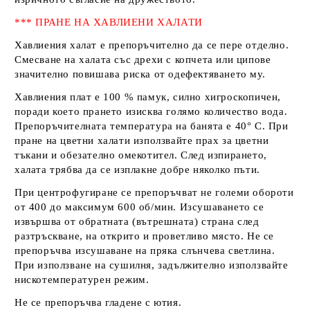
*** ПРАНЕ НА ХАВЛИЕНИ ХАЛАТИ
Хавлиения халат е препоръчително да се пере отделно.
Смесване на халата със дрехи с копчета или ципове
значително повишава риска от одефектяването му.
Хавлиения плат е 100 % памук, силно хигроскопичен,
поради което прането изисква голямо количество вода.
Препоръчителната температура на банята е 40° С. При
пране на цветни халати използвайте прах за цветни
тъкани и обезателно омекотител. След изпирането,
халата трябва да се изплакне добре няколко пъти.
При центрофугиране се препоръчват не големи обороти
от 400 до максимум 600 об/мин. Изсушаването се
извършва от обратната (вътрешната) страна след
разтръскване, на открито и проветливо място. Не се
препоръчва изсушаване на пряка слънчева светлина.
При използване на сушилня, задължително използвайте
нискотемпературен режим.
Не се препоръчва гладене с ютия.