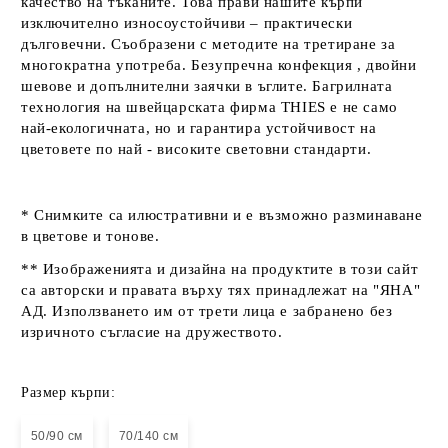
качество на тъканите. Това прави нашите кърпи
изключително износоустойчиви – практически
дълговечни. Съобразени с
методите на третиране за
многократна употреба
. Безупречна конфекция
,
двойни
шевове и допълнителни заячки в ъглите
. Багрилната
технология на швейцарската фирма THIES е не само
най-екологичната, но и гарантира устойчивост на
цветовете по най - високите световни стандарти.
* Снимките са илюстративни и е възможно разминаване
в цветове и тонове.
** Изображенията и дизайна на продуктите в този сайт
са авторски и правата върху тях принадлежат на "ЯНА"
АД. Използването им от трети лица е забранено без
изричното съгласие на дружеството.
Размер кърпи:
50/90 см
70/140 см