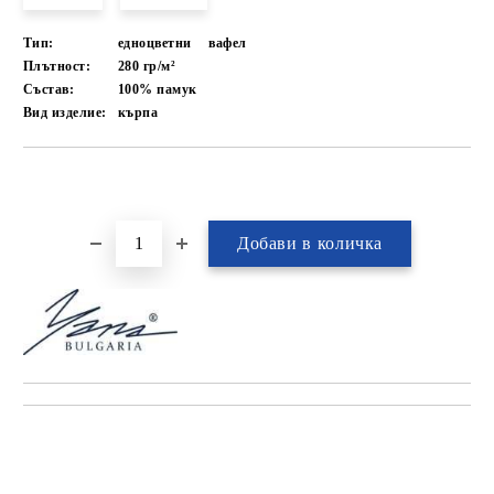
Тип:
едноцветни
вафел
Плътност:
280 гр/м²
Състав:
100% памук
Вид изделие:
кърпа