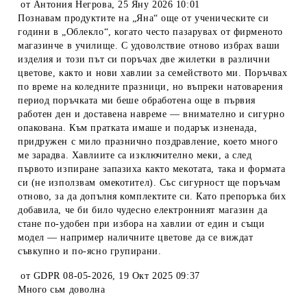
от
Антония Негрова
,
25 Яну 2026 10:01
Познавам продуктите на „Яна“ още от ученическите си
години в „Облекло“, когато често пазарувах от фирменото
магазинче в училище. С удоволствие отново избрах ваши
изделия и този път си поръчах две жилетки в различни
цветове, както и нови хавлии за семейството ми. Поръчвах
по време на коледните празници, но въпреки натоварения
период поръчката ми беше обработена още в първия
работен ден и доставена навреме — внимателно и сигурно
опакована. Към пратката имаше и подарък изненада,
придружен с мило празнично поздравление, което много
ме зарадва. Хавлиите са изключително меки, а след
първото изпиране запазиха както мекотата, така и формата
си (не използвам омекотител). Със сигурност ще поръчам
отново, за да допълня комплектите си. Като препоръка бих
добавила, че би било чудесно електронният магазин да
стане по-удобен при избора на хавлии от един и същи
модел — например наличните цветове да се виждат
съвкупно и по-ясно групирани.
от
GDPR 08-05-2026
,
19 Окт 2025 09:37
Много сьм доволна