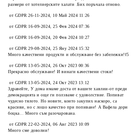
размери от хотелиерските халати .Бих поръчала отново.
от
GDPR 26-11-2024
,
10 Май 2024 11:26
от
GDPR 16-09-2024
,
25 Фев 2024 07:36
от
GDPR 16-09-2024
,
20 Фев 2024 10:27
от
GDPR 29-08-2024
,
25 Яну 2024 15:32
Много качествени продукти и обслужване без забележки!f5
от
GDPR 13-05-2024
,
26 Окт 2023 00:36
Прекрасно обслужване! И винаги качествени стоки!
от
GDPR 13-05-2024
,
24 Окт 2023 13:12
Здравейте, У дома имаме доста от вашите хавлии-от преди
демокрацията и още ги ползваме с удоволствие. Попиват
чудесно тялото. Но новите, които закупих наскоро, са
красиви, но с лошо качество при попиване! А Вафела дори
боцка... Много съм разочарована.
от
GDPR 22-02-2024
,
06 Авг 2023 10:09
Много сме доволни!