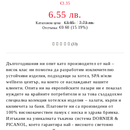
€3.35
6.55 лв.
€3.95
7.73 лв.
Каталожна цена:
€0.60 (15.19%)
Отстъпка:
(33)
Дългогодишния ни опит като производител от най –
висок клас ни помогна да разработим изключително
устойчиви изделия, подходящи за хотел, SPA и/или
wellness център
,
на които се наслаждават нашите
клиенти. Опита ни на европейските пазари ни е показал
нуждите на крайните потребители и за това създадохме
специална колекция хотелски изделия – халати, кърпи и
килимчета за баня. Платовете ни са произведени от
100% висококачествен памук с ниска и здрава бримка.
Изтъкани на
уникалната тъкачна система DORNIER &
PICANOL
, което гарантира най - високото световно