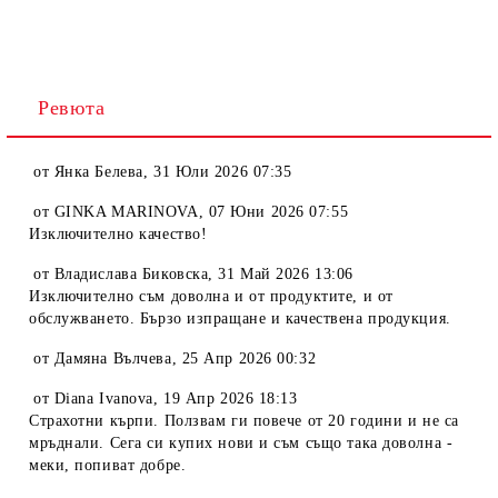
Ревюта
от
Янка Белева
,
31 Юли 2026 07:35
от
GINKA MARINOVA
,
07 Юни 2026 07:55
Изключително качество!
от
Владислава Биковска
,
31 Май 2026 13:06
Изключително съм доволна и от продуктите, и от
обслужването. Бързо изпращане и качествена продукция.
от
Дамяна Вълчева
,
25 Апр 2026 00:32
от
Diana Ivanova
,
19 Апр 2026 18:13
Страхотни кърпи. Ползвам ги повече от 20 години и не са
мръднали. Сега си купих нови и съм също така доволна -
меки, попиват добре.