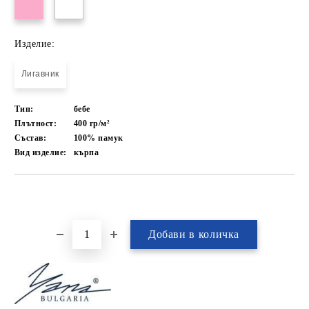
Изделие:
Лигавник
Тип:
бебе
Плътност:
400 гр/м²
Състав:
100% памук
Вид изделие:
кърпа