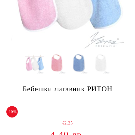
Бебешки лигавник РИТОН
-10%
€2.25
4.40 лв.