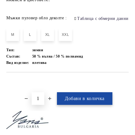
Мъжки пуловер обло деколте :
Таблица с обмерни данни
M
L
XL
XXL
Тип:
зимни
Състав:
50 % вълна / 50 % полиамид
Вид изделие:
плетива