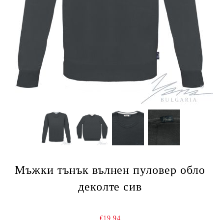
Мъжки тънък вълнен пуловер обло
деколте сив
€19.94