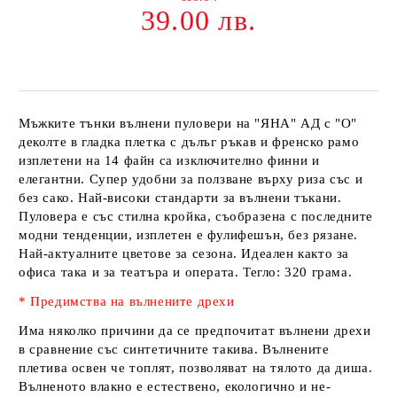
39.00 лв.
Мъжките тънки вълнени пуловери на
"ЯНА" АД
с "О"
деколте в гладка плетка с дълъг ръкав и френско рамо
изплетени на
14 файн
са изключително финни и
елегантни. Супер удобни за ползване върху риза със и
без сако. Най-високи стандарти за вълнени тъкани.
Пуловера е със стилна кройка, съобразена с последните
модни тенденции, изплетен е фулифешън, без рязане.
Най-актуалните цветове за сезона. Идеален както за
офиса така и за театъра и операта.
Тегло: 320 грама.
* Предимства на вълнените дрехи
Има няколко причини да се предпочитат вълнени дрехи
в сравнение със синтетичните такива. Вълнените
плетива освен че топлят, позволяват на тялото да диша.
Вълненото влакно е естествено, екологично и не-