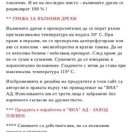
токсично. И не на последно място - вълнените дрехи се
рециклират 100 % !
** ГРИЖА ЗА ВЪЛНЕНИ ДРЕХИ
Вълнените дрехи е препоръчително да се перат ръчно
при максимална температура на водата 30º С. При
пране в пералня, не се препоръчва центрофугиране или
ако се използва - нискооборотно и кратко такова. Да не
се използва белина / избелващ препарат. След пране да
не се суши в сушилня. Сушенето да се извършва в
хоризонтално положение. Гладенето с ютия да става при
максимална температура 110º С.
Изображенията и дизайна на продуктите в този сайт са
авторски и правата върху тях принадлежат на
"ЯНА"
АД
. Използването им от трети лица е забранено без
изричното съгласие на дружеството.
*** Продукта е изработен в "ЯНА" АД - ЗАВОД
ПЛЕВЕН.
**** Снимките са действителни, но са възможни
нюанси в цветовете.