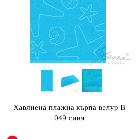
Хавлиена плажна кърпа велур B
049 синя