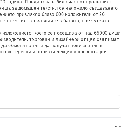
0 година. Преди това е било част от пролетният 
анша за домашен текстил се наложило създаването 
нието привлякло близо 600 изложители от 26 
н текстил - от хавлиите в банята, през меката 
 изложението, което се посещава от над 65000 души 
изводители, търговци и дизайнери от цял свят имат 
да обменят опит и да получат нови знания в 
но интересни и полезни лекции и презентации, 
«
1
»