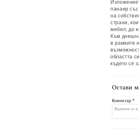
Изложениет
панаир със
на собстве
страни, ко
мебел, до 
Към днешна
в рамките 
възможност
областта с
където се 
Остави м
Коментар:
*