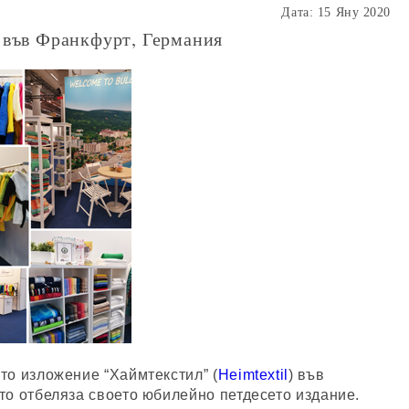
Дата: 15 Яну 2020
l във Франкфурт, Германия
то изложение “Хаймтекстил” (
Heimtextil
) във 
то отбеляза своето юбилейно петдесето издание.