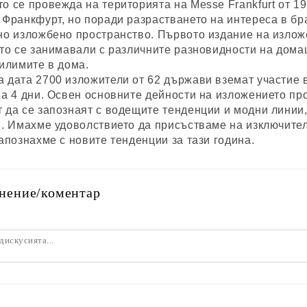
о се провежда на територията на Messe Frankfurt от 197
 Франкфурт, но поради разрастването на интереса в бр
но изложбено пространство. Първото издание на изложе
ито се занимавали с различните разновидности на домаше
килимите в дома.
 дата 2700 изложители от 62 държави вземат участие в
на 4 дни. Освен основните дейности на изложението про
 да се запознаят с водещите тенденции и модни линии, 
и. Имахме удоволствието да присъстваме на изключител
запознахме с новите тенденции за тази година.
нение/коментар