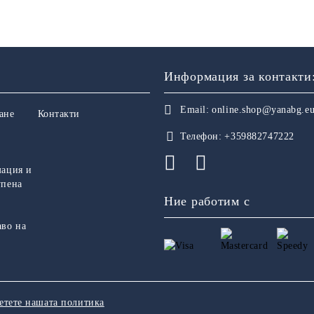
Информация за контакти
Email:
online.shop@yanabg.e
ане
Контакти
Телефон:
+359882747222
мация и
упена
Ние работим с
аво на
етете нашата политика