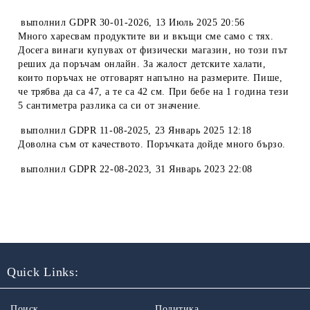
выполнил
GDPR 30-01-2026
,
13 Июль 2025 20:56
Много харесвам продуктите ви и вкъщи сме само с тях.
Досега винаги купувах от физически магазин, но този път
реших да поръчам онлайн. За жалост детските халати,
които поръчах не отговарят напълно на размерите. Пише,
че трябва да са 47, а те са 42 см. При бебе на 1 година тези
5 сантиметра разлика са си от значение.
выполнил
GDPR 11-08-2025
,
23 Январь 2025 12:18
Доволна съм от качеството. Поръчката дойде много бързо.
выполнил
GDPR 22-08-2023
,
31 Январь 2023 22:08
Quick Links:
Поиск
Политика