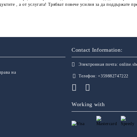
уктите , а от услугата! Трябват повече усилия за да поддържате п
Contact Information:
Электронная почта:
online.s
права на
Телефон:
+359882747222
Working with