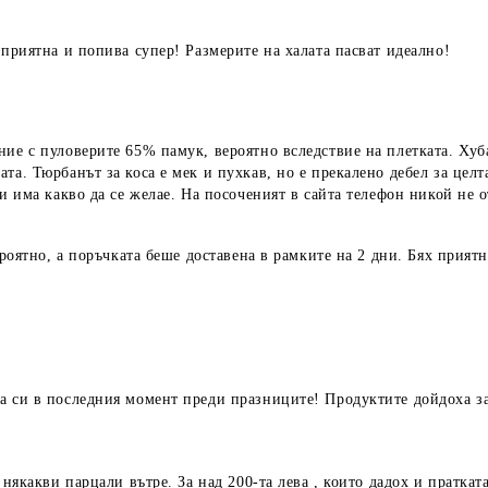
 приятна и попива супер! Размерите на халата пасват идеално!
ие с пуловерите 65% памук, вероятно вследствие на плетката. Хуба
а. Тюрбанът за коса е мек и пухкав, но е прекалено дебел за целта 
и има какво да се желае. На посоченият в сайта телефон никой не о
ероятно, а поръчката беше доставена в рамките на 2 дни. Бях приятн
а си в последния момент преди празниците! Продуктите дойдоха за 
 някакви парцали вътре. За над 200-та лева , които дадох и праткат