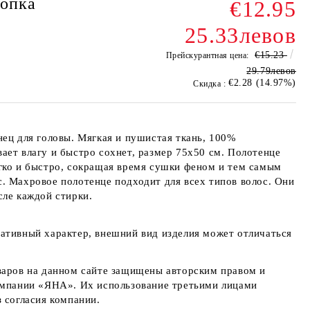
лопка
€12.95
25.33левов
€15.23
Прейскурантная цена:
29.79левов
€2.28 (14.97%)
Скидка :
нец для головы. Мягкая и пушистая ткань, 100%
ает влагу и быстро сохнет, размер 75x50 см. Полотенце
гко и быстро, сокращая время сушки феном и тем самым
. Махровое полотенце подходит для всех типов волос. Они
сле каждой стирки.
ативный характер, внешний вид изделия может отличаться
варов на данном сайте защищены авторским правом и
омпании «ЯНА». Их использование третьими лицами
 согласия компании.