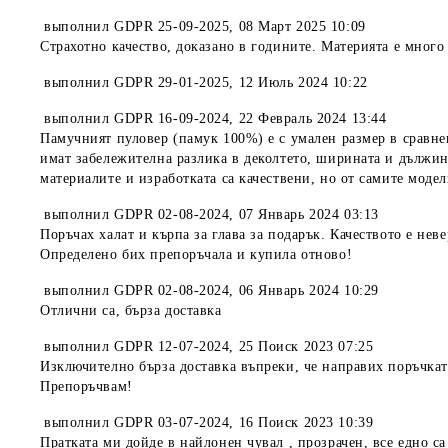
выполнил
GDPR 25-09-2025
,
08 Март 2025 10:09
Страхотно качество, доказано в годините. Материята е много
выполнил
GDPR 29-01-2025
,
12 Июль 2024 10:22
выполнил
GDPR 16-09-2024
,
22 Февраль 2024 13:44
Памучният пуловер (памук 100%) е с умален размер в сравнен
имат забележителна разлика в деколтето, ширината и дължинат
материалите и изработката са качествени, но от самите модел
выполнил
GDPR 02-08-2024
,
07 Январь 2024 03:13
Поръчах халат и кърпа за глава за подарък. Качеството е нев
Определено бих препоръчала и купила отново!
выполнил
GDPR 02-08-2024
,
06 Январь 2024 10:29
Отлични са, бърза доставка
выполнил
GDPR 12-07-2024
,
25 Поиск 2023 07:25
Изключително бърза доставка въпреки, че направих поръчкат
Препоръчвам!
выполнил
GDPR 03-07-2024
,
16 Поиск 2023 10:39
Пратката ми дойде в найлонен чувал , прозрачен, все едно са