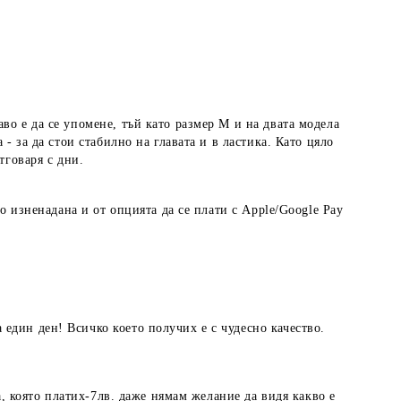
во е да се упомене, тъй като размер М и на двата модела
- за да стои стабилно на главата и в ластика. Като цяло
тговаря с дни.
о изненадана и от опцията да се плати с Apple/Google Pay
един ден! Всичко което получих е с чудесно качество.
а, която платих-7лв. даже нямам желание да видя какво е