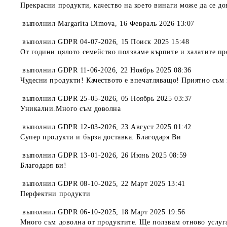
Прекрасни продукти, качество на което винаги може да се д
выполнил
Margarita Dimova
,
16 Февраль 2026 13:07
выполнил
GDPR 04-07-2026
,
15 Поиск 2025 15:48
От години цялото семейство ползваме кърпите и халатите пр
выполнил
GDPR 11-06-2026
,
22 Ноябрь 2025 08:36
Чудесни продукти! Качеството е впечатляващо! Приятно съм 
выполнил
GDPR 25-05-2026
,
05 Ноябрь 2025 03:37
Уникални.Много съм доволна
выполнил
GDPR 12-03-2026
,
23 Август 2025 01:42
Супер продукти и бърза доставка. Благодаря Ви
выполнил
GDPR 13-01-2026
,
26 Июнь 2025 08:59
Благодаря ви!
выполнил
GDPR 08-10-2025
,
22 Март 2025 13:41
Перфектни продукти
выполнил
GDPR 06-10-2025
,
18 Март 2025 19:56
Много съм доволна от продуктите. Ще ползвам отново услуга