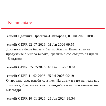
Kommentare
erstellt
Цветанка Праскова-Пампорова
,
01 Jul 2026 10:03
erstellt
GDPR 22-07-2026
,
02 Jan 2026 09:55
Доставката беше бърза и без проблеми. Качеството на
продуктите е много високо, сравнимо със същото от преди
15 години.
erstellt
GDPR 07-07-2026
,
18 Dec 2025 18:01
erstellt
GDPR 11-02-2026
,
25 Jul 2025 09:19
Очарована съм, влюби се в нея. На сметката не изглеждаше
толкова добре, но на живо е по-добре и от очакванията ми.
Благодаря!
erstellt
GDPR 10-01-2025
,
23 Jun 2024 18:34