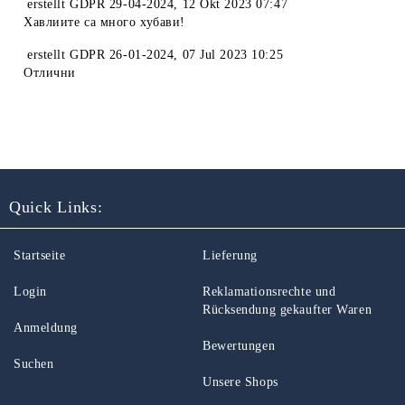
erstellt
GDPR 29-04-2024
,
12 Okt 2023 07:47
Хавлиите са много хубави!
erstellt
GDPR 26-01-2024
,
07 Jul 2023 10:25
Отлични
Quick Links:
Startseite
Lieferung
Login
Reklamationsrechte und
Rücksendung gekaufter Waren
Anmeldung
Bewertungen
Suchen
Unsere Shops