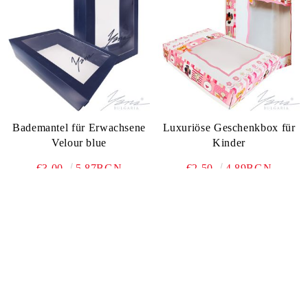
Bademantel für Erwachsene
Luxuriöse Geschenkbox für
Velour blue
Kinder
€3.00
5.87BGN
€2.50
4.89BGN
Details anzeigen
Details anzeigen