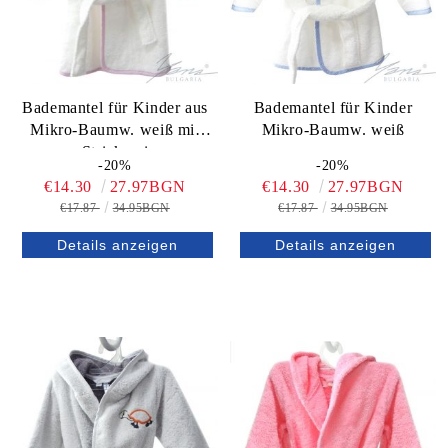
Bademantel für Kinder aus
Bademantel für Kinder
Mikro-Baumw. weiß mit
Mikro-Baumw. weiß
Strickerei
-20%
-20%
€14.30
27.97BGN
€14.30
27.97BGN
€17.87
34.95BGN
€17.87
34.95BGN
Details anzeigen
Details anzeigen