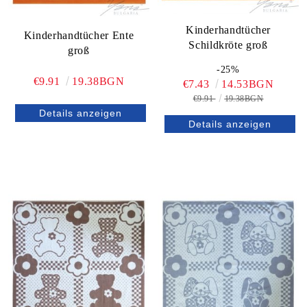
Kinderhandtücher
Kinderhandtücher Ente
Schildkröte groß
groß
-25%
€9.91
19.38BGN
€7.43
14.53BGN
€9.91
19.38BGN
Details anzeigen
Details anzeigen