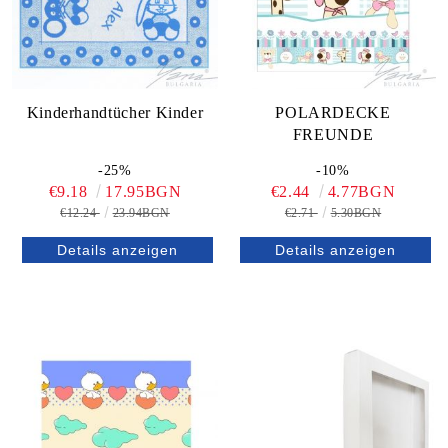
Kinderhandtücher Kinder
POLARDECKE
FREUNDE
-25%
-10%
€9.18
17.95BGN
€2.44
4.77BGN
€12.24
23.94BGN
€2.71
5.30BGN
Details anzeigen
Details anzeigen