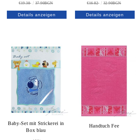
€19.38
37.90BGN
€16.82
32.90BGN
Details anzeigen
Details anzeigen
Baby-Set mit Strickerei in
Handtuch Fee
Box blau