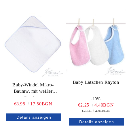
Baby-Lätzchen Rhyton
Baby-Windel Mikro-
Baumw. mit weißer
Strickerei
-10%
€8.95
17.50BGN
€2.25
4.40BGN
€2.51
4.91BGN
Details anzeigen
Details anzeigen