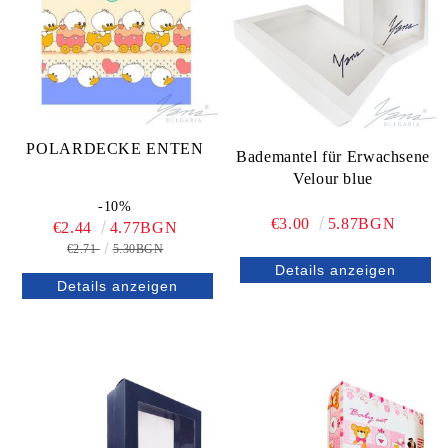
POLARDECKE ENTEN
Bademantel für Erwachsene
Velour blue
-10%
€3.00
5.87BGN
€2.44
4.77BGN
€2.71
5.30BGN
Details anzeigen
Details anzeigen