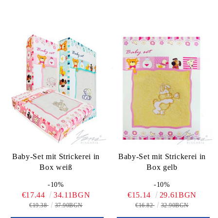
Baby-Set mit Strickerei in
Baby-Set mit Strickerei in
Box weiß
Box gelb
-10%
-10%
€17.44
34.11BGN
€15.14
29.61BGN
€19.38
37.90BGN
€16.82
32.90BGN