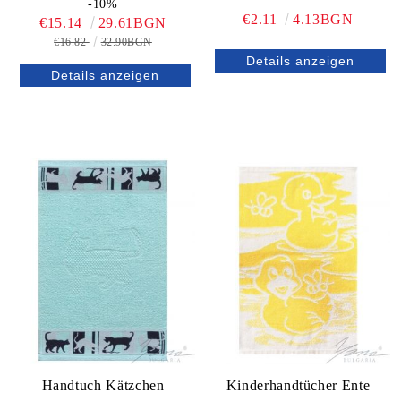
-10%
€2.11
4.13BGN
€15.14
29.61BGN
€16.82
32.90BGN
Details anzeigen
Details anzeigen
Handtuch Kätzchen
Kinderhandtücher Ente