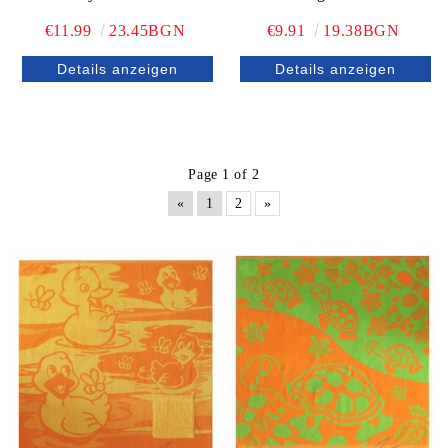
€11.99
23.45BGN
€9.91
19.38BGN
Details anzeigen
Details anzeigen
Page 1 of 2
«
1
2
»