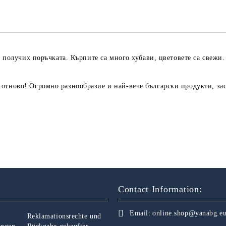
а получих поръчката. Кърпите са много хубави, цветовете са свежи.
отново! Огромно разнообразие и най-вече български продукти, зас
Contact Information:
Email:
online.shop@yanabg.e
Reklamationsrechte und