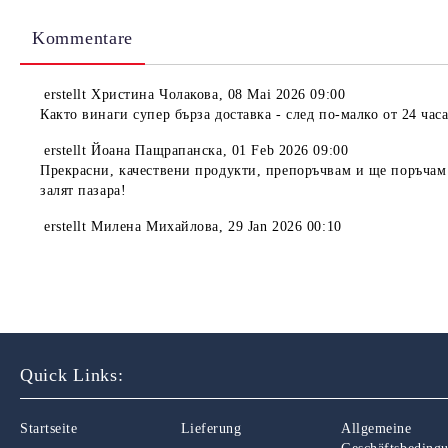
Kommentare
erstellt
Христина Чолакова
,
08 Mai 2026 09:00
Както винаги супер бърза доставка - след по-малко от 24 час
erstellt
Йоана Пащрапанска
,
01 Feb 2026 09:00
Прекрасни, качествени продукти, препоръчвам и ще поръчам 
залят пазара!
erstellt
Милена Михайлова
,
29 Jan 2026 00:10
Quick Links:
Startseite
Lieferung
Allgemeine