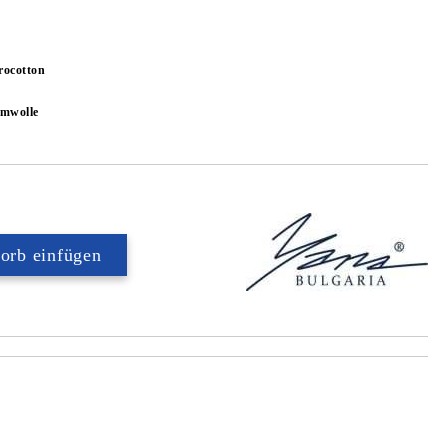
rocotton
mwolle