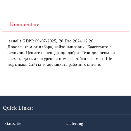
Kommentare
erstellt
GDPR 09-07-2025
,
20 Dec 2024 12:20
Доволен съм от избора, който направих. Качеството е
отлично. Цените изненадващо добри. Тези две неща ги
взех, за да съм сигурен за номера, който е за мен. Ще
поръчвам. Сайтът и доставката работят отлично.
Quick Links:
Startseite
Lieferung