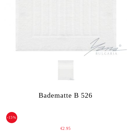
Badematte B 526
-15%
€2.95