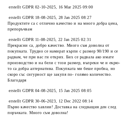
erstellt
GDPR 02-10-2025
,
16 Mar 2025 09:00
erstellt
GDPR 18-08-2025
,
28 Jan 2025 08:27
Продуктите са с отлично качество и на много добра цена,
препоръчвам
erstellt
GDPR 11-08-2025
,
22 Jan 2025 02:31
Прекрасни са, добро качество. Много съм доволна от
покупката. Трудно се намират кърпи с размер 90/190 и се
радвам, че при вас ги открих. Бих се радвала ако имате
производство и на бели с този размер, въпреки че и екрю-
то са добра алтернатива. Покупката ми беше пробна, но
скоро със сигурност ще закупя по- голямо количество.
Благодаря
erstellt
GDPR 04-08-2025
,
15 Jan 2025 08:05
erstellt
GDPR 30-06-2023
,
12 Dec 2022 08:14
Първо качество хавлии! Доставка на следващия ден след
поръчката. Много съм доволна!