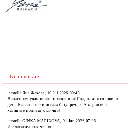
Kommentare
erstellt
Яна Жекова
,
10 Jul 2026 09:46
Винаги купувам кърпи и хавлии от Яна, помня ги още от
дете. Качеството си остава безупречно. А кърпите и
хавлиите попиват отлично!
erstellt
GINKA MARINOVA
,
01 Jun 2026 07:26
Изключително качество!