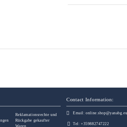
Contact Information:
Email:
online.shop@yanabg.e
Reklamationsrechte und
ungen
Rückgabe gekaufter
Tel:
+359882747222
Waren