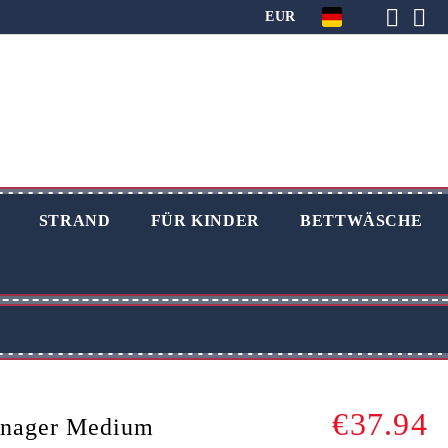
EUR
STRAND
FÜR KINDER
BETTWÄSCHE
€37.94
enager Medium