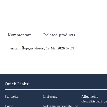
Kommentare
Related products
erstellt
Йордан Йотов
,
19 Mai 2026 07:39
Quick Links:
Startseite
Lieferung
Allgemeine
Geschäftsbeding
Login
Reklamationsrechte und