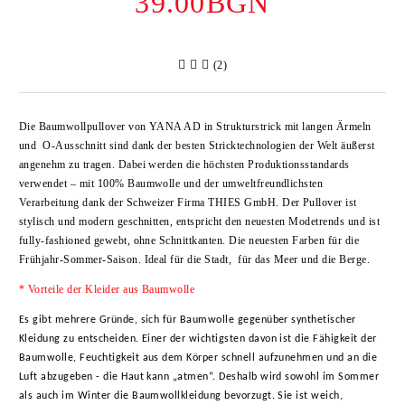
39.00BGN
(2)
Die Baumwollpullover von
YANA AD
in Strukturstrick mit langen Ärmeln
und O-Ausschnitt sind dank der besten Stricktechnologien der Welt äußerst
angenehm zu tragen. Dabei werden die höchsten Produktionsstandards
verwendet – mit 100% Baumwolle und der umweltfreundlichsten
Verarbeitung dank der Schweizer Firma
THIES GmbH
. Der Pullover ist
stylisch und modern geschnitten, entspricht den neuesten Modetrends und ist
fully-fashioned gewebt, ohne Schnittkanten. Die neuesten Farben für die
Frühjahr-Sommer-Saison. Ideal für die Stadt, für das Meer und die Berge.
* Vorteile der Kleider aus Baumwolle
Es gibt mehrere Gründe, sich für Baumwolle gegenüber synthetischer
Kleidung zu entscheiden.
Ein
er
der wichtigsten davon ist die Fähigkeit der
Baumwolle, Feuchtigkeit aus dem Körper schnell aufzunehmen und an die
Luft abzugeben - die Haut kann „atmen“. Deshalb wird sowohl im Sommer
als auch im Winter die Baumwollkleidung bevorzugt. Sie ist weich,