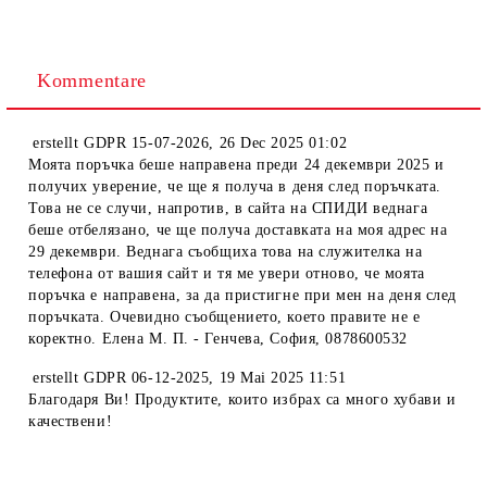
Kommentare
erstellt
GDPR 15-07-2026
,
26 Dec 2025 01:02
Моята поръчка беше направена преди 24 декември 2025 и
получих уверение, че ще я получа в деня след поръчката.
Това не се случи, напротив, в сайта на СПИДИ веднага
беше отбелязано, че ще получа доставката на моя адрес на
29 декември. Веднага съобщиха това на служителка на
телефона от вашия сайт и тя ме увери отново, че моята
поръчка е направена, за да пристигне при мен на деня след
поръчката. Очевидно съобщението, което правите не е
коректно. Елена М. П. - Генчева, София, 0878600532
erstellt
GDPR 06-12-2025
,
19 Mai 2025 11:51
Благодаря Ви! Продуктите, които избрах са много хубави и
качествени!