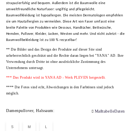
strapazierfähig und bequem. Außerdem ist die Baumwolle eine
umweltfreundliche Naturfaser: ungiftig und pflegeleicht.
Baumwollkleidung ist hypoallergen. Die meisten Dermatologen empfehlen
sie um Hautallergien zu vermeiden. Diese Art von Faser umfasst eine
breite Palette von Produkten wie Dessous, Handtücher, Bettwäsche,
Hemden, Pullover, Kleider, Jacken, Westen und mehr. Und nicht zuletzt - die
Baumwollbekleidung ist zu 100 % recycelbar!
** Die Bilder und das Design der Produkte auf dieser Site sind
urheberrechtlich geschützt und die Rechte daran liegen bei
"YANA" AD
. Ihre
Verwendung durch Dritte ist ohne ausdrückliche Zustimmung des
Unternehmens untersagt.
*** Das Produkt wird in YANA AD - Werk PLEVEN hergestellt.
**** Die Fotos sind echt, Abweichungen in den Farbtönen sind jedoch
möglich.
Damenpullover, Halssaum:
MaßtabelleDaten
S
M
L