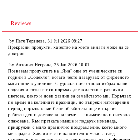
Reviews
by
Петя Терзиева
,
31 Jul 2026 08:27
Прекрасни продукти, качество на което винаги може да се
довериш
by
Антония Негрова
,
25 Jan 2026 10:01
Познавам продуктите на „Яна“ още от ученическите си
години в „Облекло“, когато често пазарувах от фирменото
магазинче в училище. С удоволствие отново избрах ваши
изделия и този път си поръчах две жилетки в различни
цветове, както и нови хавлии за семейството ми. Поръчвах
по време на коледните празници, но въпреки натоварения
период поръчката ми беше обработена още в първия
работен ден и доставена навреме — внимателно и сигурно
опакована. Към пратката имаше и подарък изненада,
придружен с мило празнично поздравление, което много
ме зарадва. Хавлиите са изключително меки, а след
първото изпиране запазиха както мекотата, така и формата