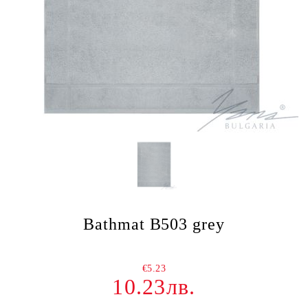
Bathmat B503 grey
€5.23
10.23лв.