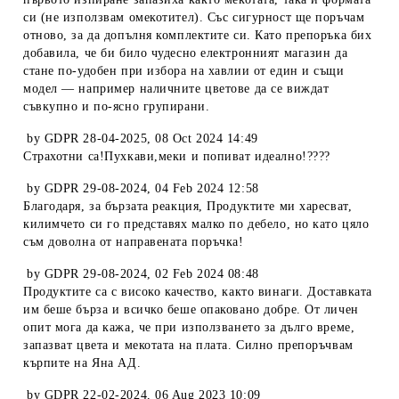
си (не използвам омекотител). Със сигурност ще поръчам
отново, за да допълня комплектите си. Като препоръка бих
добавила, че би било чудесно електронният магазин да
стане по-удобен при избора на хавлии от един и същи
модел — например наличните цветове да се виждат
съвкупно и по-ясно групирани.
by
GDPR 28-04-2025
,
08 Oct 2024 14:49
Страхотни са!Пухкави,меки и попиват идеално!????
by
GDPR 29-08-2024
,
04 Feb 2024 12:58
Благодаря, за бързата реакция, Продуктите ми харесват,
килимчето си го представях малко по дебело, но като цяло
съм доволна от направената поръчка!
by
GDPR 29-08-2024
,
02 Feb 2024 08:48
Продуктите са с високо качество, както винаги. Доставката
им беше бърза и всичко беше опаковано добре. От личен
опит мога да кажа, че при използването за дълго време,
запазват цвета и мекотата на плата. Силно препоръчвам
кърпите на Яна АД.
by
GDPR 22-02-2024
,
06 Aug 2023 10:09