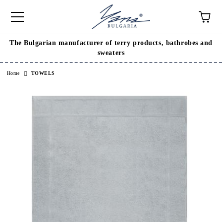
The Bulgarian manufacturer of terry products, bathrobes and
e
sweaters
Home
TOWELS