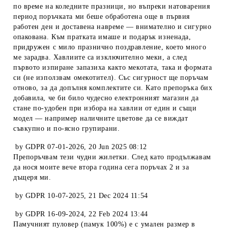
по време на коледните празници, но въпреки натоварения
период поръчката ми беше обработена още в първия
работен ден и доставена навреме — внимателно и сигурно
опакована. Към пратката имаше и подарък изненада,
придружен с мило празнично поздравление, което много
ме зарадва. Хавлиите са изключително меки, а след
първото изпиране запазиха както мекотата, така и формата
си (не използвам омекотител). Със сигурност ще поръчам
отново, за да допълня комплектите си. Като препоръка бих
добавила, че би било чудесно електронният магазин да
стане по-удобен при избора на хавлии от един и същи
модел — например наличните цветове да се виждат
съвкупно и по-ясно групирани.
by
GDPR 07-01-2026
,
20 Jun 2025 08:12
Препоръчвам тези чудни жилетки. След като продължавам
да нося моите вече втора година сега поръчах 2 и за
дъщеря ми.
by
GDPR 10-07-2025
,
21 Dec 2024 11:54
by
GDPR 16-09-2024
,
22 Feb 2024 13:44
Памучният пуловер (памук 100%) е с умален размер в