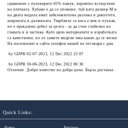
сравнение с пуловерите 65% памук, вероятно вследствие
на плетката. Хубаво е да се упомене, тъй като размер М и
на двата модела имат забележителна разлика в деколтето,
ширината и дължината. Тюрбанът за коса е мек и пухкав,
но е прекалено дебел за целта - за да стои стабилно на
главата и в ластика. Като цяло материалите и изработката
са качествени, но от самите модели има какво да се желае.
На посоченият в сайта телефон никой не отговаря с дни.
by
GDPR 02-07-2023
,
12 Dec 2022 23:07
by
GDPR 30-06-2023
,
12 Dec 2022 00:30
Отлични. Добро качество на добра цена. Бърза доставка .
Quick Links:
Home
Reviews