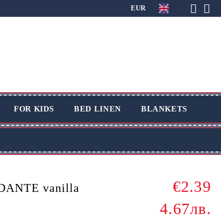
EUR
FOR KIDS
BED LINEN
BLANKETS
€2.39
 DANTE vanilla
4.67лв.