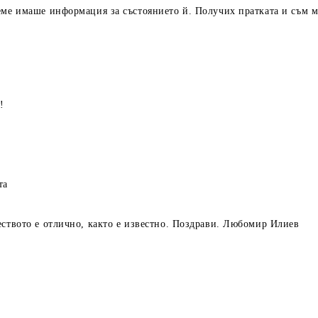
еме имаше информация за състоянието й. Получих пратката и съм м
!
та
еството е отлично, както е известно. Поздрави. Любомир Илиев