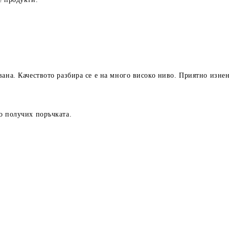
вана. Качеството разбира се е на много високо ниво. Приятно изне
о получих поръчката.