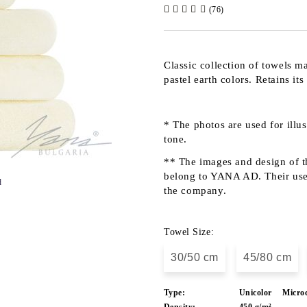
(76)
Classic collection of towels 
pastel earth colors. Retains its
* The photos are used for illu
tone.
** The images and design of th
belong to YANA AD. Their use b
d
the company.
Towel Size:
30/50 cm
45/80 cm
Type:
Unicolor
Micro