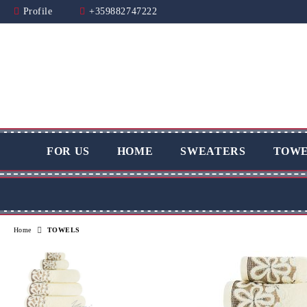
Profile
+359882747222
FOR US
HOME
SWEATERS
TOWE
Home
TOWELS