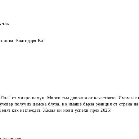
лучих
о нива. Благодаря Ви!
Яна" от микро памук. Много съм доволна от качеството. Имам и въ
овер получих дамска блуза, но имаше бърза реакция от страна на 
еценят как изглеждат. Желая ви нови успехи през 2025!
е продукти.