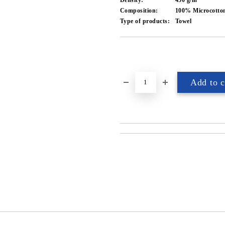
Density:
450 g/m²
Composition:
100% Microcotto
Type of products:
Towel