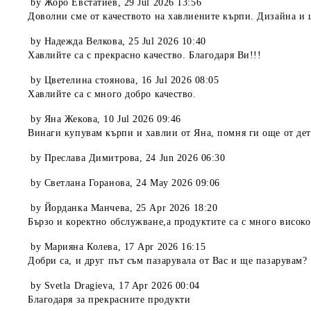
by
Жоро Евстатиев
,
29 Jul 2026 13:56
Доволни сме от качеството на хавлиените кърпи. Дизайна и ц
by
Надежда Велкова
,
25 Jul 2026 10:40
Хавлийте са с прекрасно качество. Благодаря Ви!!!
by
Цветелина стоянова
,
16 Jul 2026 08:05
Хавлийте са с много добро качество.
by
Яна Жекова
,
10 Jul 2026 09:46
Винаги купувам кърпи и хавлии от Яна, помня ги още от дет
by
Преслава Димитрова
,
24 Jun 2026 06:30
by
Светлана Горанова
,
24 May 2026 09:06
by
Йорданка Манчева
,
25 Apr 2026 18:20
Бързо и коректно обслужване,а продуктите са с много високо
by
Марияна Колева
,
17 Apr 2026 16:15
Добри са, и друг път съм пазарувала от Вас и ще пазарувам?
by
Svetla Dragieva
,
17 Apr 2026 00:04
Благодаря за прекрасните продукти