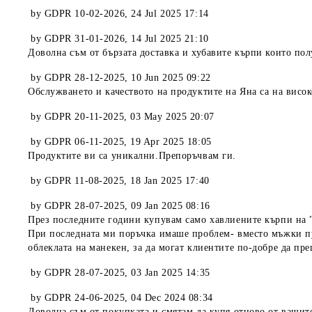
by
GDPR 10-02-2026
,
24 Jul 2025 17:14
by
GDPR 31-01-2026
,
14 Jul 2025 21:10
Доволна съм от бързата доставка и хубавите кърпи които по
by
GDPR 28-12-2025
,
10 Jun 2025 09:22
Обслужването и качеството на продуктите на Яна са на висок
by
GDPR 20-11-2025
,
03 May 2025 20:07
by
GDPR 06-11-2025
,
19 Apr 2025 18:05
Продуктите ви са уникални.Препоръчвам ги.
by
GDPR 11-08-2025
,
18 Jan 2025 17:40
by
GDPR 28-07-2025
,
09 Jan 2025 08:16
През последните години купувам само хавлиените кърпи на "
При последната ми поръчка имаше проблем- вместо мъжки пул
облеклата на манекен, за да могат клиентите по-добре да пр
by
GDPR 28-07-2025
,
03 Jan 2025 14:35
by
GDPR 24-06-2025
,
04 Dec 2024 08:34
Доволна съм от покупката и смятам да купя отново от вашит