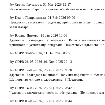
by
Светла Глушкова
,
31 Mar 2026 13:17
Изключително бързо и коректно обработване и изпращане на 
by
Йоана Пащрапанска
,
01 Feb 2026 09:00
Прекрасни, качествени продукти, препоръчвам и ще поръчам 
залят пазара!
by
Боряна Димова
,
18 Jan 2026 10:06
Здравейте. За пореден път поръчах от Вашите хавлиени кърп
приятното и усмихващо общуване. Пожелаваме вдъхновение и
by
GDPR 30-06-2026
,
11 Dec 2025 00:55
by
GDPR 26-05-2026
,
06 Nov 2025 22:43
by
GDPR 14-03-2026
,
25 Aug 2025 09:30
Здравейте, Благодаря ви много! Получих поръчката и съм изк
Ще поръчам отново с удоволствие! ? Поздрави,
by
GDPR 14-03-2026
,
25 Aug 2025 08:42
Чудесно,изключително любезно обслужване. Ще препоръчам 
by
GDPR 03-03-2026
,
15 Aug 2025 00:44