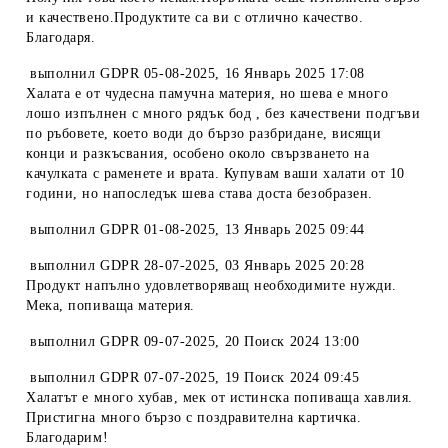
и качествено.Продуктите са ви с отлично качество.
Благодаря.
выполнил
GDPR 05-08-2025
,
16 Январь 2025 17:08
Халата е от чудесна памучна материя, но шева е много
лошо изпълнен с много рядък бод , без качествени подгъви
по ръбовете, което води до бързо разбридане, висящи
конци и разкъсвания, особено около свързването на
качулката с раменете и врата. Купувам ваши халати от 10
години, но напоследък шева става доста безобразен.
выполнил
GDPR 01-08-2025
,
13 Январь 2025 09:44
выполнил
GDPR 28-07-2025
,
03 Январь 2025 20:28
Продукт напълно удовлетворяващ необходимите нужди.
Мека, попиваща материя.
выполнил
GDPR 09-07-2025
,
20 Поиск 2024 13:00
выполнил
GDPR 07-07-2025
,
19 Поиск 2024 09:45
Халатът е много хубав, мек от истинска попиваща хавлия.
Пристигна много бързо с поздравителна картичка.
Благодарим!