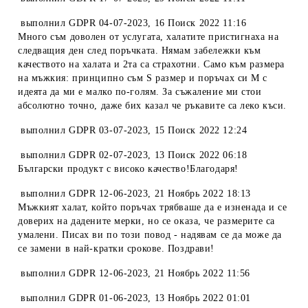
выполнил
GDPR 04-07-2023
,
16 Поиск 2022 11:16
Много съм доволен от услугата, халатите пристигнаха на
следващия ден след поръчката. Нямам забележки към
качеството на халата и 2та са страхотни. Само към размера
на мъжкия: принципно съм S размер и поръчах си М с
идеята да ми е малко по-голям. За съжаление ми стои
абсолютно точно, даже бих казал че ръкавите са леко къси.
выполнил
GDPR 03-07-2023
,
15 Поиск 2022 12:24
выполнил
GDPR 02-07-2023
,
13 Поиск 2022 06:18
Български продукт с високо качество!Благодаря!
выполнил
GDPR 12-06-2023
,
21 Ноябрь 2022 18:13
Мъжкият халат, който поръчах трябваше да е изненада и се
доверих на дадените мерки, но се оказа, че размерите са
умалени. Писах ви по този повод - надявам се да може да
се замени в най-кратки срокове. Поздрави!
выполнил
GDPR 12-06-2023
,
21 Ноябрь 2022 11:56
выполнил
GDPR 01-06-2023
,
13 Ноябрь 2022 01:01