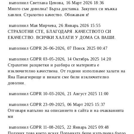
выполнил
Светлана Ценова
,
16 Март 2026 18:36
Много съм доволна! Бърза доставка. Закупих си мъжка
хавлия. Страхотно качество. Обожавам я!
выполнил
Мая Мирчева
,
26 Январь 2026 15:55
СТРАХОТНИ СТЕ, БЛАГОДАРЯ .КАЧЕСТВОТО СИ
ЕКАЧЕСТВО. ВСИЧКИ ХАЛАТИ У ДОМА СА ВАШИ.
выполнил
GDPR 26-06-2026
,
07 Поиск 2025 00:47
выполнил
GDPR 03-05-2026
,
14 Октябрь 2025 14:20
Страхотни разцветки и разбира се материята е
изключително качествена. От години използваме халати на
Яна Панагюрище и винаги сме били изключително
доволни.
выполнил
GDPR 10-03-2026
,
21 Август 2025 11:00
выполнил
GDPR 23-09-2025
,
06 Март 2025 15:37
Отговаря напълно на описанието в сайта и на очакванията
ми
выполнил
GDPR 11-08-2025
,
22 Январь 2025 09:48
Получих това което исках.Поръчката беше изпълнена бързо