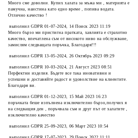
Много сме доволни. Купих халата за мъжа ми , материята е
памучна, наистина като едно време , попива водата.
Отлично качество !
выполнил
GDPR 01-07-2024
,
14 Поиск 2023 11:19
Много бързо ми пристигна пратката, хавлията е страхотно
качество, впечатлена съм от високото ниво на обслужване,
замислям следващата поръчка, Благодаря!!!
выполнил
GDPR 13-05-2024
,
26 Октябрь 2023 09:29
выполнил
GDPR 10-03-2024
,
21 Август 2023 08:51
Перфектни изделия. Бъдете все така иновативни и
успешни и доставяйте радост и удоволствие на клиентите.
Благодаря ви.
выполнил
GDPR 01-12-2023
,
15 Май 2023 16:23
поръчката беше изпълнена изключително бързо,получих я
на следващия ден , поръчвала съм и друг път от халатите ,
изключително качество
выполнил
GDPR 25-09-2023
,
06 Март 2023 10:54
выполнил
GDPR 17-07-2023
,
29 Поиск 2022 11:11