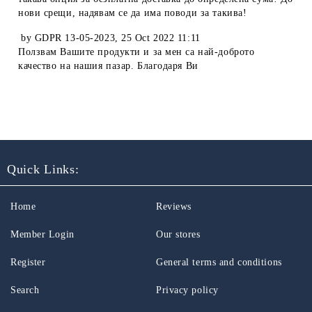
нови срещи, надявам се да има поводи за такива!
by
GDPR 13-05-2023
,
25 Oct 2022 11:11
Ползвам Вашите продукти и за мен са най-доброто
качество на нашия пазар. Благодаря Ви
Quick Links:
Home
Reviews
Member Login
Our stores
Register
General terms and conditions
Search
Privacy policy