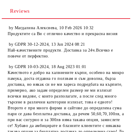
Reviews
by
Магдалина Алексиева
,
10 Feb 2026 10:32
Продуктите са Ви с отлично качество и прекрасна визия
by
GDPR 30-12-2024
,
13 Jun 2024 08:21
Най-качествените продукти. Доставка за 24ч.Всичко е
повече от перфектно.
by
GDPR 10-03-2024
,
18 Aug 2023 01:01
Качеството е добро на халвиените кърпи, особено на микро
памука, доста отдавна го ползвам и съм доволна, бърза
доставка, но някак си не ми хареса подредбата на кърпите,
примерно, ако задам определен размер не ми излизат
всички видове, с които разполагате, а после след много
търсене в различни категории излизат, това е едното!
Второто е при много фирми и сайтове до определена сума
пари се дава безплатна доставка, да речем 50,60,70,100лв, а
при вас сигурно и за 300лв няма такава опция, замислете
се! Хубаво да амбицирате и блазните клиентите с някаква
такава опция за безплатна доставка до определена сума! До