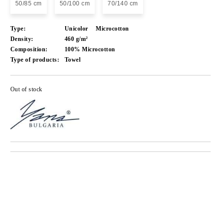
50/85 cm
50/100 cm
70/140 cm
Type:
Unicolor
Microcotton
Density:
460 g/m²
Composition:
100% Microcotton
Type of products:
Towel
Out of stock